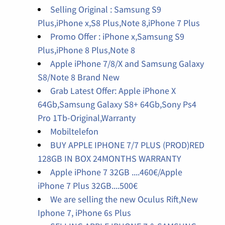
Selling Original : Samsung S9
Plus,iPhone x,S8 Plus,Note 8,iPhone 7 Plus
Promo Offer : iPhone x,Samsung S9
Plus,iPhone 8 Plus,Note 8
Apple iPhone 7/8/X and Samsung Galaxy
S8/Note 8 Brand New
Grab Latest Offer: Apple iPhone X
64Gb,Samsung Galaxy S8+ 64Gb,Sony Ps4
Pro 1Tb-Original,Warranty
Mobiltelefon
BUY APPLE IPHONE 7/7 PLUS (PROD)RED
128GB IN BOX 24MONTHS WARRANTY
Apple iPhone 7 32GB ....460€/Apple
iPhone 7 Plus 32GB....500€
We are selling the new Oculus Rift,New
Iphone 7, iPhone 6s Plus