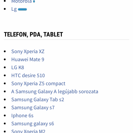
Motorola
Lg
TELEFON, PDA, TABLET
Sony Xperia XZ
Huawei Mate 9
LG K8
HTC desire 510
Sony Xperia Z5 compact
A Samsung Galaxy A legújabb sorozata
Samsung Galaxy Tab s2
Samsung Galaxy s7
Iphone 6s
Samsung galaxy s6
Sony Xperia M2