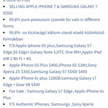
SELLING APPLE IPHONE 7 & SAMSUNG GALAXY 7
EDGE
99,8% pure potassium cyanide for sale in different
forms
99,8% -os tisztaságú kálium-cianid eladó különböző
formákban
F/S:Apple Iphone 6S plus,Samsung Galaxy S7
Edge,S6 Edge+,Galaxy Note 5,HTC One M9+,Apple iPad
AIR 2 Wi-Fi + 4G
Apple iPhone 6S Plus $400,iPhone 6S $380,Sony
Xperia Z5 $350,SamSung Galaxy S7 EDGE $400
Apple iPhone 6s plus 128GB/samsung Galaxy s7
Edge + Gear VR $400
For Sale : Samsung Galaxy S7 Edge, Apple iPhone 6s
Plus
F/S Authentic iPhones, Samsungs ,Sony Xperia