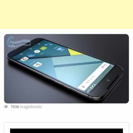
7936
megtekintés