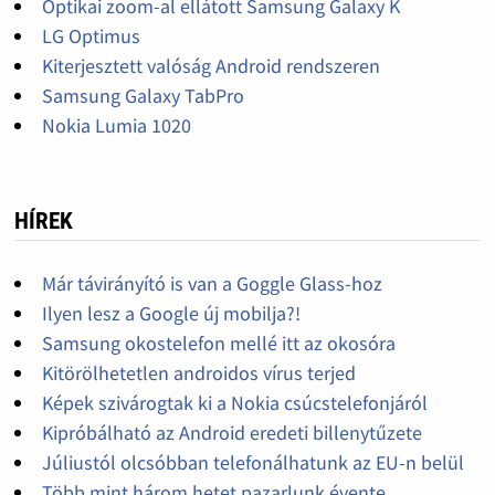
Optikai zoom-al ellátott Samsung Galaxy K
LG Optimus
Kiterjesztett valóság Android rendszeren
Samsung Galaxy TabPro
Nokia Lumia 1020
HÍREK
Már távirányító is van a Goggle Glass-hoz
Ilyen lesz a Google új mobilja?!
Samsung okostelefon mellé itt az okosóra
Kitörölhetetlen androidos vírus terjed
Képek szivárogtak ki a Nokia csúcstelefonjáról
Kipróbálható az Android eredeti billenytűzete
Júliustól olcsóbban telefonálhatunk az EU-n belül
Több mint három hetet pazarlunk évente