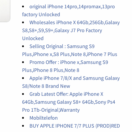
original iPhone 14pro,14promax,13pro
factory Unlocked
Wholesales iPhone X 64Gb,256Gb,Galaxy
S8,S8+,S9,S9+,Galaxy J7 Pro Factory
Unlocked
Selling Original : Samsung S9
Plus,iPhone x,S8 Plus,Note 8,iPhone 7 Plus
Promo Offer : iPhone x,Samsung S9
Plus,iPhone 8 Plus,Note 8
Apple iPhone 7/8/X and Samsung Galaxy
S8/Note 8 Brand New
Grab Latest Offer: Apple iPhone X
64Gb,Samsung Galaxy S8+ 64Gb,Sony Ps4
Pro 1Tb-Original,Warranty
Mobiltelefon
BUY APPLE IPHONE 7/7 PLUS (PROD)RED