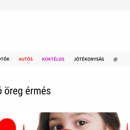
OTÓK
AUTÓS
KOKTÉLOS
JÓTÉKONYSÁG
@
jó öreg érmés