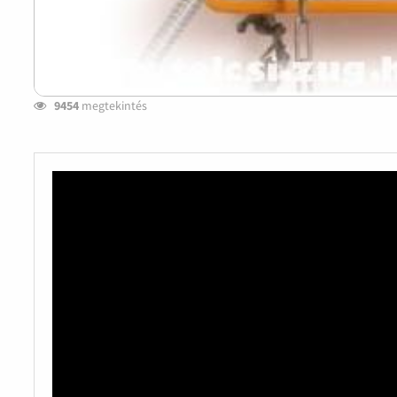
9454
megtekintés