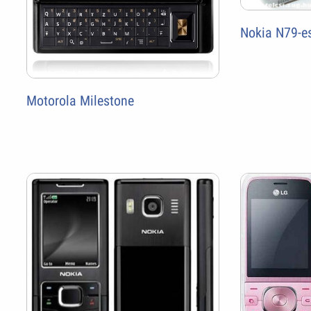
Nokia N79-e
Motorola Milestone