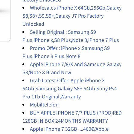
Wholesales iPhone X 64Gb,256Gb,Galaxy
S8,S8+,S9,S9+,Galaxy J7 Pro Factory
Unlocked
Selling Original : Samsung S9
Plus,iPhone x,S8 Plus,Note 8,iPhone 7 Plus
Promo Offer : iPhone x,Samsung S9
Plus,iPhone 8 Plus,Note 8
Apple iPhone 7/8/X and Samsung Galaxy
S8/Note 8 Brand New
Grab Latest Offer: Apple iPhone X
64Gb,Samsung Galaxy S8+ 64Gb,Sony Ps4
Pro 1Tb-Original,Warranty
Mobiltelefon
BUY APPLE IPHONE 7/7 PLUS (PROD)RED
128GB IN BOX 24MONTHS WARRANTY
Apple iPhone 7 32GB ....460€/Apple