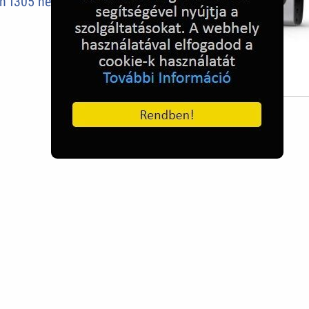
 f305 hello kitty
Nokia 6700 Slide