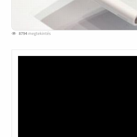
8794
megtekintés