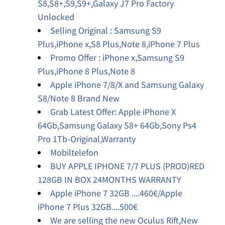
S8,S8+,S9,S9+,Galaxy J7 Pro Factory
Unlocked
Selling Original : Samsung S9
Plus,iPhone x,S8 Plus,Note 8,iPhone 7 Plus
Promo Offer : iPhone x,Samsung S9
Plus,iPhone 8 Plus,Note 8
Apple iPhone 7/8/X and Samsung Galaxy
S8/Note 8 Brand New
Grab Latest Offer: Apple iPhone X
64Gb,Samsung Galaxy S8+ 64Gb,Sony Ps4
Pro 1Tb-Original,Warranty
Mobiltelefon
BUY APPLE IPHONE 7/7 PLUS (PROD)RED
128GB IN BOX 24MONTHS WARRANTY
Apple iPhone 7 32GB ....460€/Apple
iPhone 7 Plus 32GB....500€
We are selling the new Oculus Rift,New