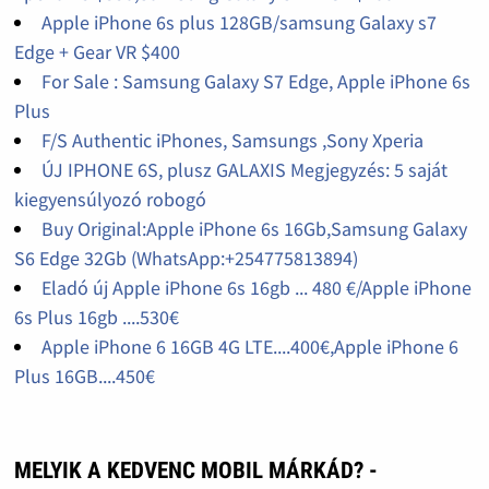
Apple iPhone 6s plus 128GB/samsung Galaxy s7
Edge + Gear VR $400
For Sale : Samsung Galaxy S7 Edge, Apple iPhone 6s
Plus
F/S Authentic iPhones, Samsungs ,Sony Xperia
ÚJ IPHONE 6S, plusz GALAXIS Megjegyzés: 5 saját
kiegyensúlyozó robogó
Buy Original:Apple iPhone 6s 16Gb,Samsung Galaxy
S6 Edge 32Gb (WhatsApp:+254775813894)
Eladó új Apple iPhone 6s 16gb ... 480 €/Apple iPhone
6s Plus 16gb ....530€
Apple iPhone 6 16GB 4G LTE....400€,Apple iPhone 6
Plus 16GB....450€
MELYIK A KEDVENC MOBIL MÁRKÁD? -