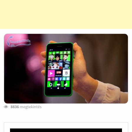
8836
megtekintés