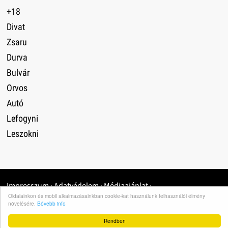
+18
Divat
Zsaru
Durva
Bulvár
Orvos
Autó
Lefogyni
Leszokni
Impresszum
·
Adatvédelem
·
Médiaajánlat
·
Oldalainkon és mobil alkalmazásainkban cookie-kat használunk felhasználói élmény
növelésére.
Bővebb info
Rendben