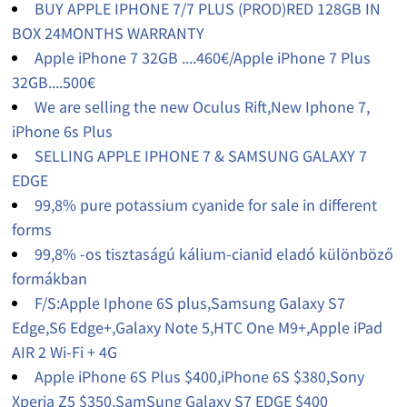
BUY APPLE IPHONE 7/7 PLUS (PROD)RED 128GB IN
BOX 24MONTHS WARRANTY
Apple iPhone 7 32GB ....460€/Apple iPhone 7 Plus
32GB....500€
We are selling the new Oculus Rift,New Iphone 7,
iPhone 6s Plus
SELLING APPLE IPHONE 7 & SAMSUNG GALAXY 7
EDGE
99,8% pure potassium cyanide for sale in different
forms
99,8% -os tisztaságú kálium-cianid eladó különböző
formákban
F/S:Apple Iphone 6S plus,Samsung Galaxy S7
Edge,S6 Edge+,Galaxy Note 5,HTC One M9+,Apple iPad
AIR 2 Wi-Fi + 4G
Apple iPhone 6S Plus $400,iPhone 6S $380,Sony
Xperia Z5 $350,SamSung Galaxy S7 EDGE $400