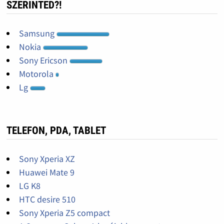
SZERINTED?!
Samsung
Nokia
Sony Ericson
Motorola
Lg
TELEFON, PDA, TABLET
Sony Xperia XZ
Huawei Mate 9
LG K8
HTC desire 510
Sony Xperia Z5 compact