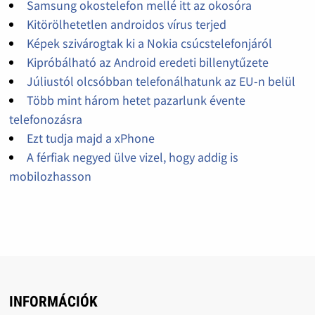
Samsung okostelefon mellé itt az okosóra
Kitörölhetetlen androidos vírus terjed
Képek szivárogtak ki a Nokia csúcstelefonjáról
Kipróbálható az Android eredeti billenytűzete
Júliustól olcsóbban telefonálhatunk az EU-n belül
Több mint három hetet pazarlunk évente
telefonozásra
Ezt tudja majd a xPhone
A férfiak negyed ülve vizel, hogy addig is
mobilozhasson
INFORMÁCIÓK