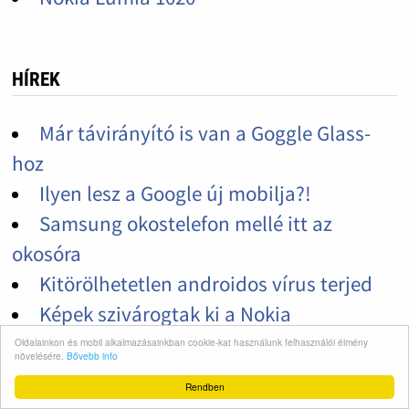
HÍREK
Már távirányító is van a Goggle Glass-
hoz
Ilyen lesz a Google új mobilja?!
Samsung okostelefon mellé itt az
okosóra
Kitörölhetetlen androidos vírus terjed
Képek szivárogtak ki a Nokia
csúcstelefonjáról
Oldalainkon és mobil alkalmazásainkban cookie-kat használunk felhasználói élmény
növelésére.
Bővebb info
Kipróbálható az Android eredeti
Rendben
billenytűzete