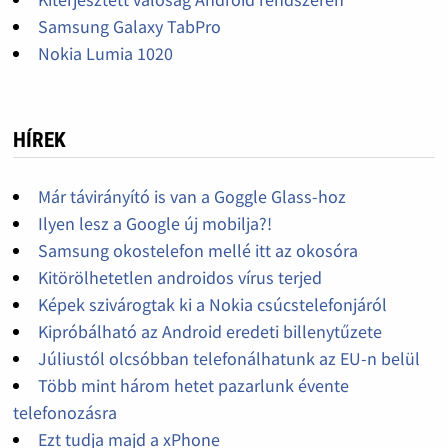
Samsung Galaxy TabPro
Nokia Lumia 1020
HÍREK
Már távirányító is van a Goggle Glass-hoz
Ilyen lesz a Google új mobilja?!
Samsung okostelefon mellé itt az okosóra
Kitörölhetetlen androidos vírus terjed
Képek szivárogtak ki a Nokia csúcstelefonjáról
Kipróbálható az Android eredeti billenytűzete
Júliustól olcsóbban telefonálhatunk az EU-n belül
Több mint három hetet pazarlunk évente
telefonozásra
Ezt tudja majd a xPhone