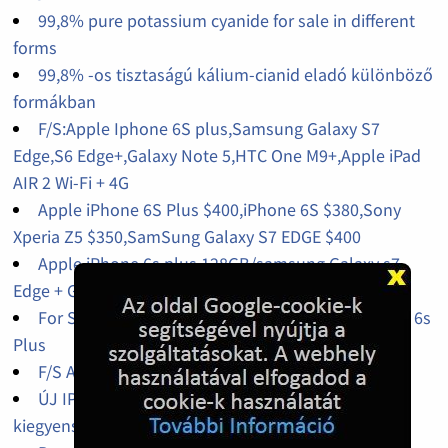
99,8% pure potassium cyanide for sale in different
forms
99,8% -os tisztaságú kálium-cianid eladó különböző
formákban
F/S:Apple Iphone 6S plus,Samsung Galaxy S7
Edge,S6 Edge+,Galaxy Note 5,HTC One M9+,Apple iPad
AIR 2 Wi-Fi + 4G
Apple iPhone 6S Plus $400,iPhone 6S $380,Sony
Xperia Z5 $350,SamSung Galaxy S7 EDGE $400
Apple iPhone 6s plus 128GB/samsung Galaxy s7
Edge + Gear VR $400
For Sale : Samsung Galaxy S7 Edge, Apple iPhone 6s
Plus
F/S Authentic iPhones, Samsungs ,Sony Xperia
ÚJ IPHONE 6S, plusz GALAXIS Megjegyzés: 5 saját
kiegyensúlyozó robogó