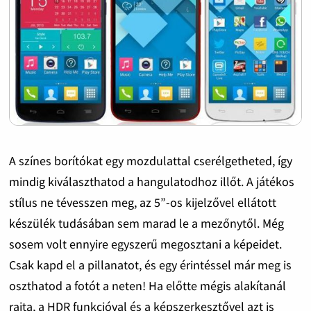
A színes borítókat egy mozdulattal cserélgetheted, így
mindig kiválaszthatod a hangulatodhoz illőt. A játékos
stílus ne tévesszen meg, az 5”-os kijelzővel ellátott
készülék tudásában sem marad le a mezőnytől. Még
sosem volt ennyire egyszerű megosztani a képeidet.
Csak kapd el a pillanatot, és egy érintéssel már meg is
oszthatod a fotót a neten! Ha előtte mégis alakítanál
rajta, a HDR funkcióval és a képszerkesztővel azt is