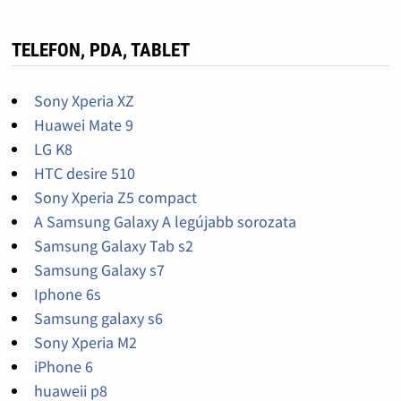
TELEFON, PDA, TABLET
Sony Xperia XZ
Huawei Mate 9
LG K8
HTC desire 510
Sony Xperia Z5 compact
A Samsung Galaxy A legújabb sorozata
Samsung Galaxy Tab s2
Samsung Galaxy s7
Iphone 6s
Samsung galaxy s6
Sony Xperia M2
iPhone 6
huaweii p8