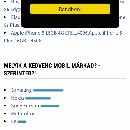
Buy Original:Apple iPhone 6s 16Gb,Samsung Galaxy
S6 Edge 32Gb (WhatsApp:+254775813894)
Eladó új Apple iPhone 6s 16gb ... 480 €/Apple iPhone
6s Plus 16gb ....530€
Apple iPhone 6 16GB 4G LTE....400€,Apple iPhone 6
Plus 16GB....450€
MELYIK A KEDVENC MOBIL MÁRKÁD? -
SZERINTED?!
Samsung
Nokia
Sony Ericson
Motorola
Lg