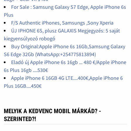
For Sale : Samsung Galaxy S7 Edge, Apple iPhone 6s
Plus
F/S Authentic iPhones, Samsungs ,Sony Xperia
ÚJ IPHONE 6S, plusz GALAXIS Megjegyzés: 5 saját
kiegyensúlyozó robogó
Buy Original:Apple iPhone 6s 16Gb,Samsung Galaxy
S6 Edge 32Gb (WhatsApp:+254775813894)
Eladó új Apple iPhone 6s 16gb ... 480 €/Apple iPhone
6s Plus 16gb ....530€
Apple iPhone 6 16GB 4G LTE....400€,Apple iPhone 6
Plus 16GB....450€
MELYIK A KEDVENC MOBIL MÁRKÁD? -
SZERINTED?!