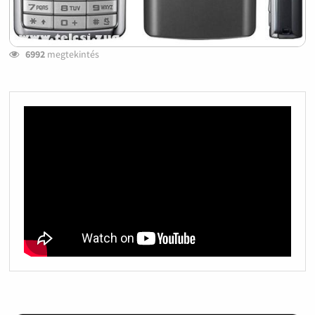
6992
megtekintés