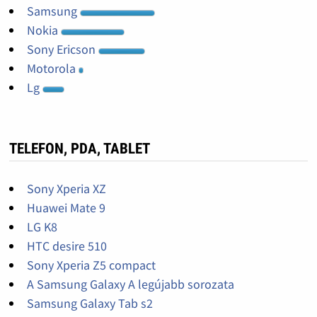
Samsung
Nokia
Sony Ericson
Motorola
Lg
TELEFON, PDA, TABLET
Sony Xperia XZ
Huawei Mate 9
LG K8
HTC desire 510
Sony Xperia Z5 compact
A Samsung Galaxy A legújabb sorozata
Samsung Galaxy Tab s2