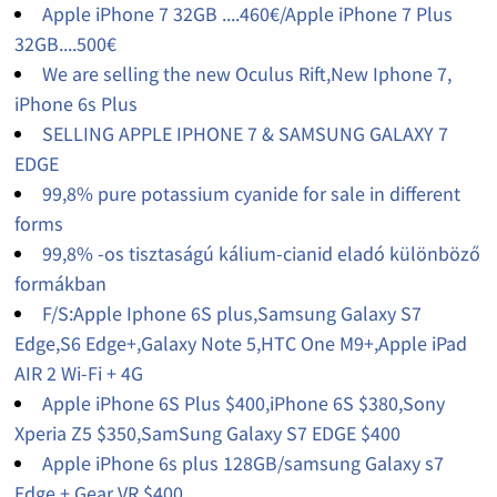
Apple iPhone 7 32GB ....460€/Apple iPhone 7 Plus
32GB....500€
We are selling the new Oculus Rift,New Iphone 7,
iPhone 6s Plus
SELLING APPLE IPHONE 7 & SAMSUNG GALAXY 7
EDGE
99,8% pure potassium cyanide for sale in different
forms
99,8% -os tisztaságú kálium-cianid eladó különböző
formákban
F/S:Apple Iphone 6S plus,Samsung Galaxy S7
Edge,S6 Edge+,Galaxy Note 5,HTC One M9+,Apple iPad
AIR 2 Wi-Fi + 4G
Apple iPhone 6S Plus $400,iPhone 6S $380,Sony
Xperia Z5 $350,SamSung Galaxy S7 EDGE $400
Apple iPhone 6s plus 128GB/samsung Galaxy s7
Edge + Gear VR $400