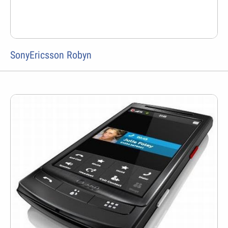
SonyEricsson Robyn