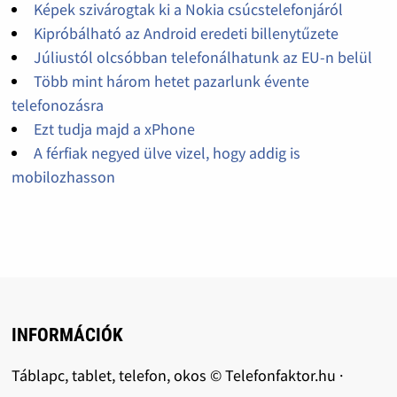
Képek szivárogtak ki a Nokia csúcstelefonjáról
Kipróbálható az Android eredeti billenytűzete
Júliustól olcsóbban telefonálhatunk az EU-n belül
Több mint három hetet pazarlunk évente
telefonozásra
Ezt tudja majd a xPhone
A férfiak negyed ülve vizel, hogy addig is
mobilozhasson
INFORMÁCIÓK
Táblapc, tablet, telefon, okos © Telefonfaktor.hu ·