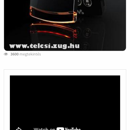
3600
megtekintés