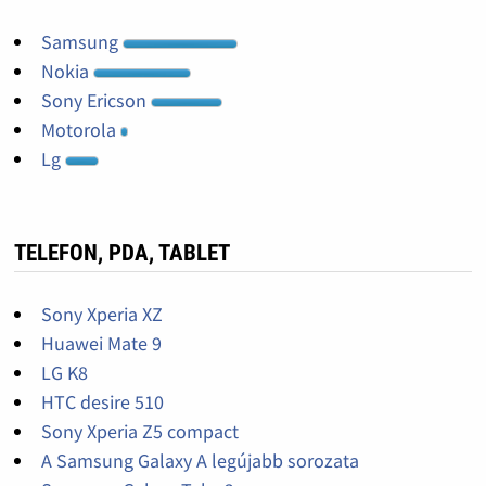
Samsung
Nokia
Sony Ericson
Motorola
Lg
TELEFON, PDA, TABLET
Sony Xperia XZ
Huawei Mate 9
LG K8
HTC desire 510
Sony Xperia Z5 compact
A Samsung Galaxy A legújabb sorozata