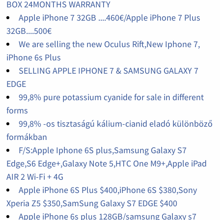
BOX 24MONTHS WARRANTY
Apple iPhone 7 32GB ....460€/Apple iPhone 7 Plus
32GB....500€
We are selling the new Oculus Rift,New Iphone 7,
iPhone 6s Plus
SELLING APPLE IPHONE 7 & SAMSUNG GALAXY 7
EDGE
99,8% pure potassium cyanide for sale in different
forms
99,8% -os tisztaságú kálium-cianid eladó különböző
formákban
F/S:Apple Iphone 6S plus,Samsung Galaxy S7
Edge,S6 Edge+,Galaxy Note 5,HTC One M9+,Apple iPad
AIR 2 Wi-Fi + 4G
Apple iPhone 6S Plus $400,iPhone 6S $380,Sony
Xperia Z5 $350,SamSung Galaxy S7 EDGE $400
Apple iPhone 6s plus 128GB/samsung Galaxy s7