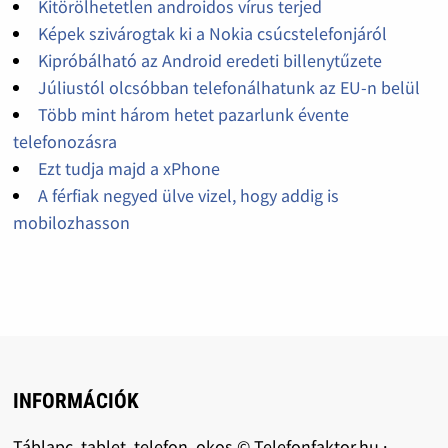
Kitörölhetetlen androidos vírus terjed
Képek szivárogtak ki a Nokia csúcstelefonjáról
Kipróbálható az Android eredeti billenytűzete
Júliustól olcsóbban telefonálhatunk az EU-n belül
Több mint három hetet pazarlunk évente
telefonozásra
Ezt tudja majd a xPhone
A férfiak negyed ülve vizel, hogy addig is
mobilozhasson
INFORMÁCIÓK
Táblapc, tablet, telefon, okos © Telefonfaktor.hu ·