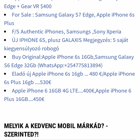
Edge + Gear VR $400
For Sale : Samsung Galaxy S7 Edge, Apple iPhone 6s
Plus
F/S Authentic iPhones, Samsungs ,Sony Xperia
ÚJ IPHONE 6S, plusz GALAXIS Megjegyzés: 5 saját
kiegyensúlyozó robogó
Buy Original:Apple iPhone 6s 16Gb,Samsung Galaxy
S6 Edge 32Gb (WhatsApp:+254775813894)
Eladó új Apple iPhone 6s 16gb ... 480 €/Apple iPhone
6s Plus 16gb ....530€
Apple iPhone 6 16GB 4G LTE....400€,Apple iPhone 6
Plus 16GB....450€
MELYIK A KEDVENC MOBIL MÁRKÁD? -
SZERINTED?!