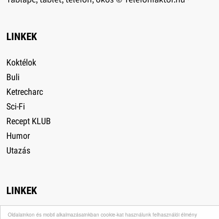
LINKEK
Koktélok
Buli
Ketrecharc
Sci-Fi
Recept KLUB
Humor
Utazás
LINKEK
Oldalainkon és mobil alkalmazásainkban cookie-kat használunk felhasználói élmény
+18