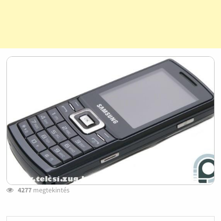
4277
megtekintés