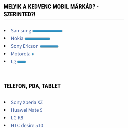
MELYIK A KEDVENC MOBIL MÁRKÁD? -
SZERINTED?!
Samsung
Nokia
Sony Ericson
Motorola
Lg
TELEFON, PDA, TABLET
Sony Xperia XZ
Huawei Mate 9
LG K8
HTC desire 510