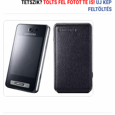
TETSZIK?
TÖLTS FEL FOTÓT TE IS!
ÚJ KÉP
FELTÖLTÉS