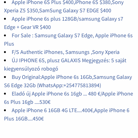
Apple iPhone 6S Plus $400,iPhone 6S $380,Sony
Xperia Z5 $350,SamSung Galaxy S7 EDGE $400
Apple iPhone 6s plus 128GB/samsung Galaxy s7
Edge + Gear VR $400
For Sale : Samsung Galaxy S7 Edge, Apple iPhone 6s
Plus
F/S Authentic iPhones, Samsungs ,Sony Xperia
ÚJ IPHONE 6S, plusz GALAXIS Megjegyzés: 5 saját
kiegyensúlyozó robogó
Buy Original:Apple iPhone 6s 16Gb,Samsung Galaxy
S6 Edge 32Gb (WhatsApp:+254775813894)
Eladó új Apple iPhone 6s 16gb ... 480 €/Apple iPhone
6s Plus 16gb ....530€
Apple iPhone 6 16GB 4G LTE....400€,Apple iPhone 6
Plus 16GB....450€