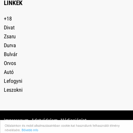
LINKEK
+18
Divat
Zsaru
Durva
Bulvár
Orvos
Autó
Lefogyni
Leszokni
Impresszum
·
Adatvédelem
·
Médiaajánlat
·
Oldalainkon és mobil alkalmazásainkban cookie-kat használunk felhasználói élmény
növelésére.
Bővebb info