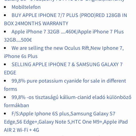
Mobiltelefon
BUY APPLE IPHONE 7/7 PLUS (PROD)RED 128GB IN
BOX 24MONTHS WARRANTY
Apple iPhone 7 32GB ....460€/Apple iPhone 7 Plus
32GB....500€
We are selling the new Oculus Rift,New Iphone 7,
iPhone 6s Plus
SELLING APPLE IPHONE 7 & SAMSUNG GALAXY 7
EDGE
99,8% pure potassium cyanide for sale in different
forms
99,8% -os tisztaságú kálium-cianid eladó különböző
formákban
F/S:Apple Iphone 6S plus,Samsung Galaxy S7
Edge,S6 Edge+,Galaxy Note 5,HTC One M9+,Apple iPad
AIR 2 Wi-Fi + 4G