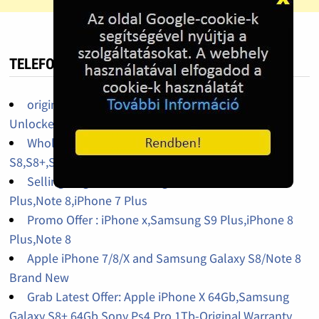
TELEFON HIRDETÉS
original iPhone 14pro,14promax,13pro factory
Unlocked
Wholesales iPhone X 64Gb,256Gb,Galaxy
S8,S8+,S9,S9+,Galaxy J7 Pro Factory Unlocked
Selling Original : Samsung S9 Plus,iPhone x,S8
Plus,Note 8,iPhone 7 Plus
Promo Offer : iPhone x,Samsung S9 Plus,iPhone 8
Plus,Note 8
Apple iPhone 7/8/X and Samsung Galaxy S8/Note 8
Brand New
Grab Latest Offer: Apple iPhone X 64Gb,Samsung
Galaxy S8+ 64Gb,Sony Ps4 Pro 1Tb-Original,Warranty