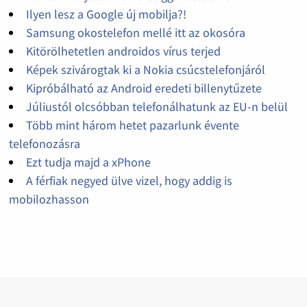
Ilyen lesz a Google új mobilja?!
Samsung okostelefon mellé itt az okosóra
Kitörölhetetlen androidos vírus terjed
Képek szivárogtak ki a Nokia csúcstelefonjáról
Kipróbálható az Android eredeti billenytűzete
Júliustól olcsóbban telefonálhatunk az EU-n belül
Több mint három hetet pazarlunk évente
telefonozásra
Ezt tudja majd a xPhone
A férfiak negyed ülve vizel, hogy addig is
mobilozhasson