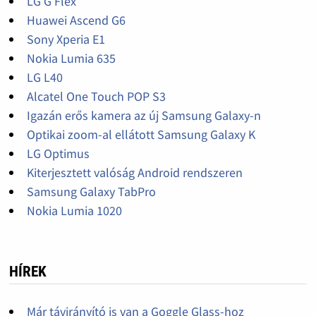
LG G Flex
Huawei Ascend G6
Sony Xperia E1
Nokia Lumia 635
LG L40
Alcatel One Touch POP S3
Igazán erős kamera az új Samsung Galaxy-n
Optikai zoom-al ellátott Samsung Galaxy K
LG Optimus
Kiterjesztett valóság Android rendszeren
Samsung Galaxy TabPro
Nokia Lumia 1020
HÍREK
Már távirányító is van a Goggle Glass-hoz