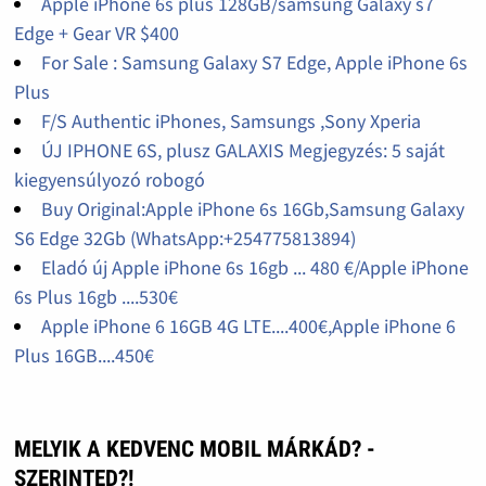
Apple iPhone 6s plus 128GB/samsung Galaxy s7
Edge + Gear VR $400
For Sale : Samsung Galaxy S7 Edge, Apple iPhone 6s
Plus
F/S Authentic iPhones, Samsungs ,Sony Xperia
ÚJ IPHONE 6S, plusz GALAXIS Megjegyzés: 5 saját
kiegyensúlyozó robogó
Buy Original:Apple iPhone 6s 16Gb,Samsung Galaxy
S6 Edge 32Gb (WhatsApp:+254775813894)
Eladó új Apple iPhone 6s 16gb ... 480 €/Apple iPhone
6s Plus 16gb ....530€
Apple iPhone 6 16GB 4G LTE....400€,Apple iPhone 6
Plus 16GB....450€
MELYIK A KEDVENC MOBIL MÁRKÁD? -
SZERINTED?!