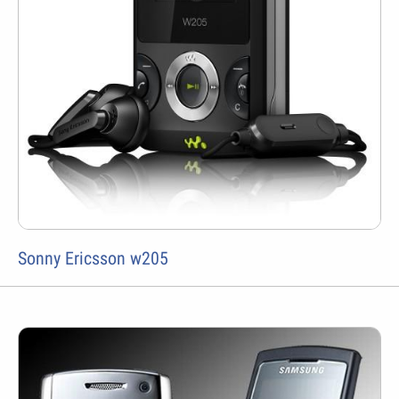
Sonny Ericsson w205