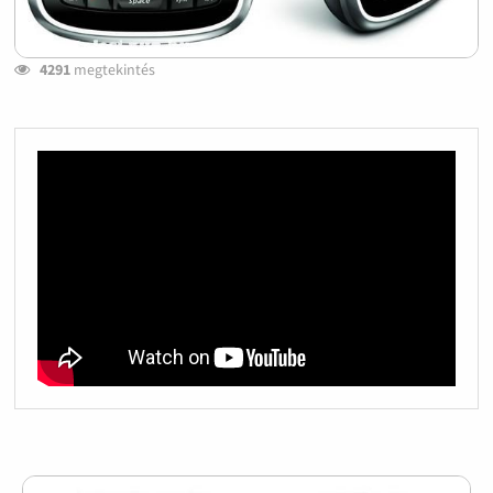
4291
megtekintés