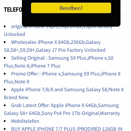
TELEFON HIRDETÉS
original iPhone 14pro,14promax,13pro factory
Unlocked
Wholesales iPhone X 64Gb,256Gb,Galaxy
S8,S8+,S9,S9+,Galaxy J7 Pro Factory Unlocked
Selling Original : Samsung S9 Plus,iPhone x,S8
Plus,Note 8,iPhone 7 Plus
Promo Offer : iPhone x,Samsung S9 Plus,iPhone 8
Plus,Note 8
Apple iPhone 7/8/X and Samsung Galaxy S8/Note 8
Brand New
Grab Latest Offer: Apple iPhone X 64Gb,Samsung
Galaxy S8+ 64Gb,Sony Ps4 Pro 1Tb-Original,Warranty
Mobiltelefon
BUY APPLE IPHONE 7/7 PLUS (PROD)RED 128GB IN