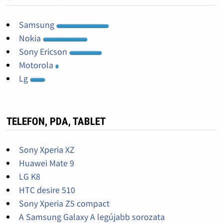
Samsung
Nokia
Sony Ericson
Motorola
Lg
TELEFON, PDA, TABLET
Sony Xperia XZ
Huawei Mate 9
LG K8
HTC desire 510
Sony Xperia Z5 compact
A Samsung Galaxy A legújabb sorozata