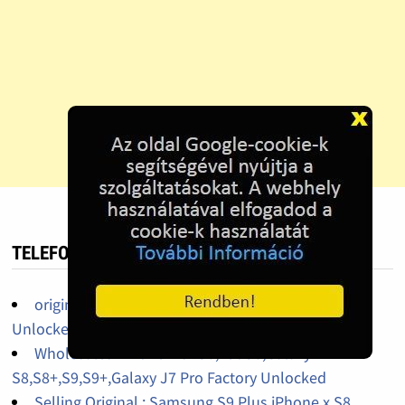
TELEFON HIRDETÉS
original iPhone 14pro,14promax,13pro factory
Unlocked
Wholesales iPhone X 64Gb,256Gb,Galaxy
S8,S8+,S9,S9+,Galaxy J7 Pro Factory Unlocked
Selling Original : Samsung S9 Plus,iPhone x,S8