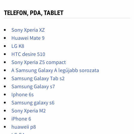
TELEFON, PDA, TABLET
Sony Xperia XZ
Huawei Mate 9
LG K8
HTC desire 510
Sony Xperia Z5 compact
A Samsung Galaxy A legújabb sorozata
Samsung Galaxy Tab s2
Samsung Galaxy s7
Iphone 6s
Samsung galaxy s6
Sony Xperia M2
iPhone 6
huaweii p8