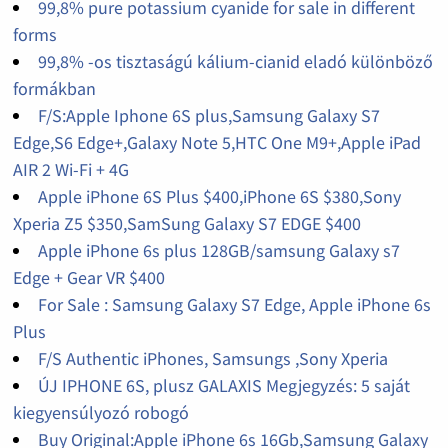
99,8% pure potassium cyanide for sale in different
forms
99,8% -os tisztaságú kálium-cianid eladó különböző
formákban
F/S:Apple Iphone 6S plus,Samsung Galaxy S7
Edge,S6 Edge+,Galaxy Note 5,HTC One M9+,Apple iPad
AIR 2 Wi-Fi + 4G
Apple iPhone 6S Plus $400,iPhone 6S $380,Sony
Xperia Z5 $350,SamSung Galaxy S7 EDGE $400
Apple iPhone 6s plus 128GB/samsung Galaxy s7
Edge + Gear VR $400
For Sale : Samsung Galaxy S7 Edge, Apple iPhone 6s
Plus
F/S Authentic iPhones, Samsungs ,Sony Xperia
ÚJ IPHONE 6S, plusz GALAXIS Megjegyzés: 5 saját
kiegyensúlyozó robogó
Buy Original:Apple iPhone 6s 16Gb,Samsung Galaxy