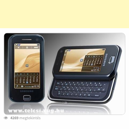
4269
megtekintés