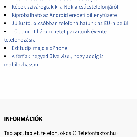
Képek szivárogtak ki a Nokia csúcstelefonjáról
Kipróbálható az Android eredeti billenytűzete
Júliustól olcsóbban telefonálhatunk az EU-n belül
Több mint három hetet pazarlunk évente
telefonozásra
Ezt tudja majd a xPhone
A férfiak negyed ülve vizel, hogy addig is
mobilozhasson
INFORMÁCIÓK
Táblapc, tablet, telefon, okos © Telefonfaktor.hu ·