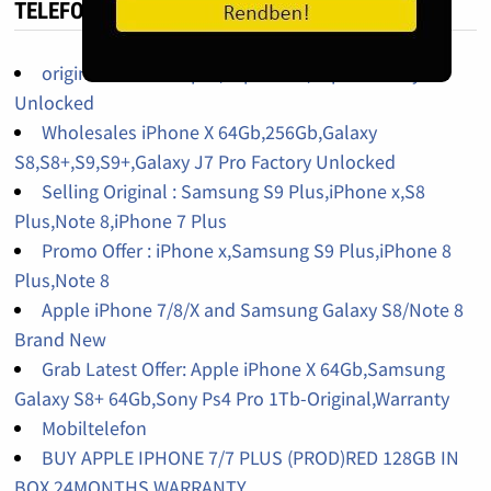
TELEFON HIRDETÉS
original iPhone 14pro,14promax,13pro factory
Unlocked
Wholesales iPhone X 64Gb,256Gb,Galaxy
S8,S8+,S9,S9+,Galaxy J7 Pro Factory Unlocked
Selling Original : Samsung S9 Plus,iPhone x,S8
Plus,Note 8,iPhone 7 Plus
Promo Offer : iPhone x,Samsung S9 Plus,iPhone 8
Plus,Note 8
Apple iPhone 7/8/X and Samsung Galaxy S8/Note 8
Brand New
Grab Latest Offer: Apple iPhone X 64Gb,Samsung
Galaxy S8+ 64Gb,Sony Ps4 Pro 1Tb-Original,Warranty
Mobiltelefon
BUY APPLE IPHONE 7/7 PLUS (PROD)RED 128GB IN
BOX 24MONTHS WARRANTY