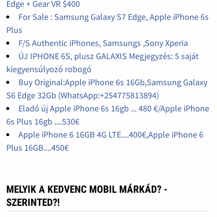
Edge + Gear VR $400
For Sale : Samsung Galaxy S7 Edge, Apple iPhone 6s
Plus
F/S Authentic iPhones, Samsungs ,Sony Xperia
ÚJ IPHONE 6S, plusz GALAXIS Megjegyzés: 5 saját
kiegyensúlyozó robogó
Buy Original:Apple iPhone 6s 16Gb,Samsung Galaxy
S6 Edge 32Gb (WhatsApp:+254775813894)
Eladó új Apple iPhone 6s 16gb ... 480 €/Apple iPhone
6s Plus 16gb ....530€
Apple iPhone 6 16GB 4G LTE....400€,Apple iPhone 6
Plus 16GB....450€
MELYIK A KEDVENC MOBIL MÁRKÁD? -
SZERINTED?!