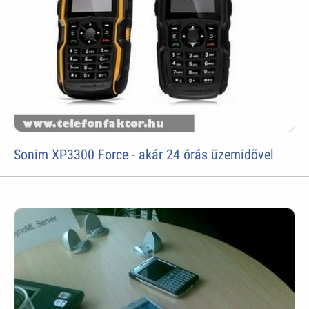
Sonim XP3300 Force - akár 24 órás üzemidõvel