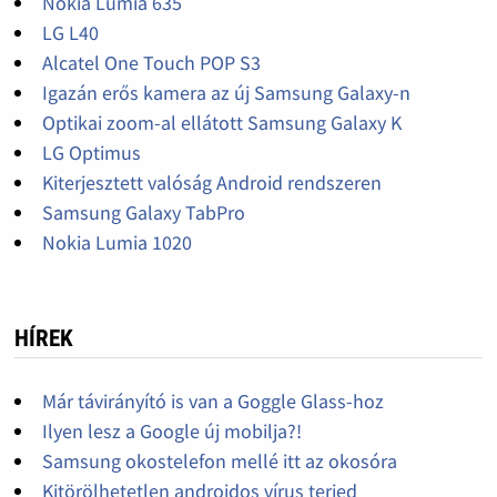
Nokia Lumia 635
LG L40
Alcatel One Touch POP S3
Igazán erős kamera az új Samsung Galaxy-n
Optikai zoom-al ellátott Samsung Galaxy K
LG Optimus
Kiterjesztett valóság Android rendszeren
Samsung Galaxy TabPro
Nokia Lumia 1020
HÍREK
Már távirányító is van a Goggle Glass-hoz
Ilyen lesz a Google új mobilja?!
Samsung okostelefon mellé itt az okosóra
Kitörölhetetlen androidos vírus terjed