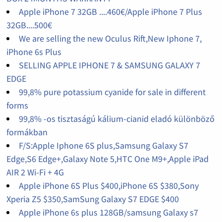
Apple iPhone 7 32GB ....460€/Apple iPhone 7 Plus
32GB....500€
We are selling the new Oculus Rift,New Iphone 7,
iPhone 6s Plus
SELLING APPLE IPHONE 7 & SAMSUNG GALAXY 7
EDGE
99,8% pure potassium cyanide for sale in different
forms
99,8% -os tisztaságú kálium-cianid eladó különböző
formákban
F/S:Apple Iphone 6S plus,Samsung Galaxy S7
Edge,S6 Edge+,Galaxy Note 5,HTC One M9+,Apple iPad
AIR 2 Wi-Fi + 4G
Apple iPhone 6S Plus $400,iPhone 6S $380,Sony
Xperia Z5 $350,SamSung Galaxy S7 EDGE $400
Apple iPhone 6s plus 128GB/samsung Galaxy s7