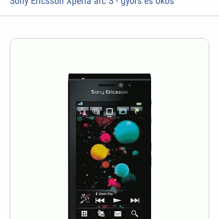
Sony Ericsson Xperia arc S - gyors és okos