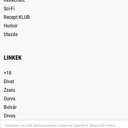
Sci-Fi
Recept KLUB
Humor
Utazás
LINKEK
+18
Divat
Zsaru
Durva
Bulvár
Orvos
Autó
Oldalainkon és mobil alkalmazásainkban cookie-kat használunk felhasználói élmény