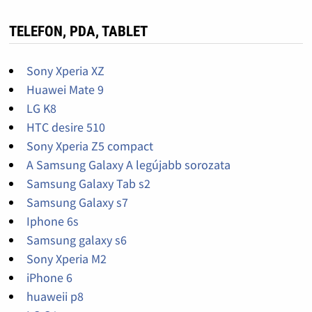
TELEFON, PDA, TABLET
Sony Xperia XZ
Huawei Mate 9
LG K8
HTC desire 510
Sony Xperia Z5 compact
A Samsung Galaxy A legújabb sorozata
Samsung Galaxy Tab s2
Samsung Galaxy s7
Iphone 6s
Samsung galaxy s6
Sony Xperia M2
iPhone 6
huaweii p8