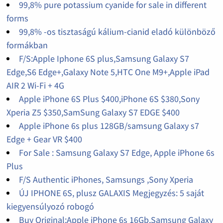
99,8% pure potassium cyanide for sale in different
forms
99,8% -os tisztaságú kálium-cianid eladó különböző
formákban
F/S:Apple Iphone 6S plus,Samsung Galaxy S7
Edge,S6 Edge+,Galaxy Note 5,HTC One M9+,Apple iPad
AIR 2 Wi-Fi + 4G
Apple iPhone 6S Plus $400,iPhone 6S $380,Sony
Xperia Z5 $350,SamSung Galaxy S7 EDGE $400
Apple iPhone 6s plus 128GB/samsung Galaxy s7
Edge + Gear VR $400
For Sale : Samsung Galaxy S7 Edge, Apple iPhone 6s
Plus
F/S Authentic iPhones, Samsungs ,Sony Xperia
ÚJ IPHONE 6S, plusz GALAXIS Megjegyzés: 5 saját
kiegyensúlyozó robogó
Buy Original:Apple iPhone 6s 16Gb,Samsung Galaxy