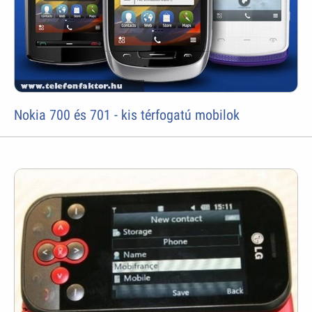
Nokia 700 és 701 - kis térfogatú mobilok