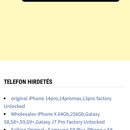
TELEFON HIRDETÉS
original iPhone 14pro,14promax,13pro factory
Unlocked
Wholesales iPhone X 64Gb,256Gb,Galaxy
S8,S8+,S9,S9+,Galaxy J7 Pro Factory Unlocked
Selling Original : Samsung S9 Plus,iPhone x,S8