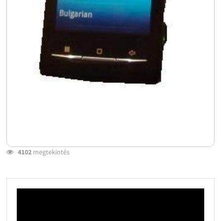
4102
megtekintés