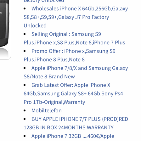
Wholesales iPhone X 64Gb,256Gb,Galaxy
S8,S8+,S9,S9+,Galaxy J7 Pro Factory
Unlocked
Selling Original : Samsung S9
Plus,iPhone x,S8 Plus,Note 8,iPhone 7 Plus
Promo Offer : iPhone x,Samsung S9
Plus,iPhone 8 Plus,Note 8
Apple iPhone 7/8/X and Samsung Galaxy
S8/Note 8 Brand New
Grab Latest Offer: Apple iPhone X
64Gb,Samsung Galaxy S8+ 64Gb,Sony Ps4
Pro 1Tb-Original,Warranty
Mobiltelefon
BUY APPLE IPHONE 7/7 PLUS (PROD)RED
128GB IN BOX 24MONTHS WARRANTY
Apple iPhone 7 32GB ....460€/Apple