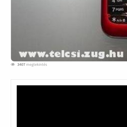
3407
megtekintés