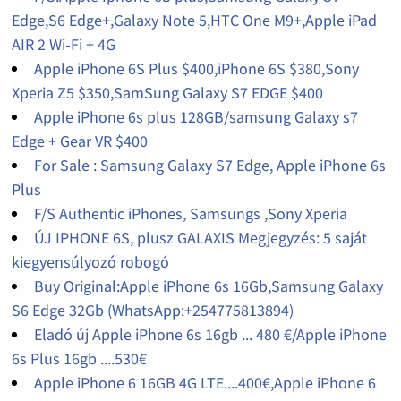
Edge,S6 Edge+,Galaxy Note 5,HTC One M9+,Apple iPad
AIR 2 Wi-Fi + 4G
Apple iPhone 6S Plus $400,iPhone 6S $380,Sony
Xperia Z5 $350,SamSung Galaxy S7 EDGE $400
Apple iPhone 6s plus 128GB/samsung Galaxy s7
Edge + Gear VR $400
For Sale : Samsung Galaxy S7 Edge, Apple iPhone 6s
Plus
F/S Authentic iPhones, Samsungs ,Sony Xperia
ÚJ IPHONE 6S, plusz GALAXIS Megjegyzés: 5 saját
kiegyensúlyozó robogó
Buy Original:Apple iPhone 6s 16Gb,Samsung Galaxy
S6 Edge 32Gb (WhatsApp:+254775813894)
Eladó új Apple iPhone 6s 16gb ... 480 €/Apple iPhone
6s Plus 16gb ....530€
Apple iPhone 6 16GB 4G LTE....400€,Apple iPhone 6