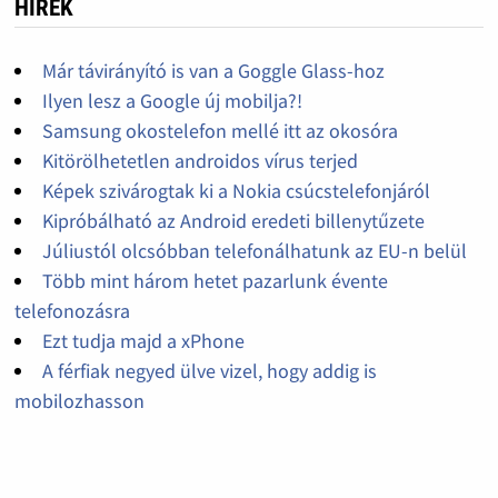
HÍREK
Már távirányító is van a Goggle Glass-hoz
Ilyen lesz a Google új mobilja?!
Samsung okostelefon mellé itt az okosóra
Kitörölhetetlen androidos vírus terjed
Képek szivárogtak ki a Nokia csúcstelefonjáról
Kipróbálható az Android eredeti billenytűzete
Júliustól olcsóbban telefonálhatunk az EU-n belül
Több mint három hetet pazarlunk évente
telefonozásra
Ezt tudja majd a xPhone
A férfiak negyed ülve vizel, hogy addig is
mobilozhasson