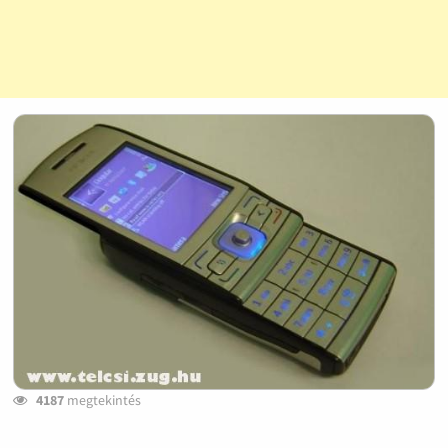
4187
megtekintés