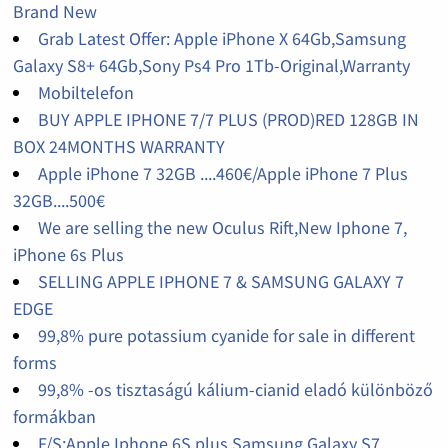
Brand New
Grab Latest Offer: Apple iPhone X 64Gb,Samsung
Galaxy S8+ 64Gb,Sony Ps4 Pro 1Tb-Original,Warranty
Mobiltelefon
BUY APPLE IPHONE 7/7 PLUS (PROD)RED 128GB IN
BOX 24MONTHS WARRANTY
Apple iPhone 7 32GB ....460€/Apple iPhone 7 Plus
32GB....500€
We are selling the new Oculus Rift,New Iphone 7,
iPhone 6s Plus
SELLING APPLE IPHONE 7 & SAMSUNG GALAXY 7
EDGE
99,8% pure potassium cyanide for sale in different
forms
99,8% -os tisztaságú kálium-cianid eladó különböző
formákban
F/S:Apple Iphone 6S plus,Samsung Galaxy S7