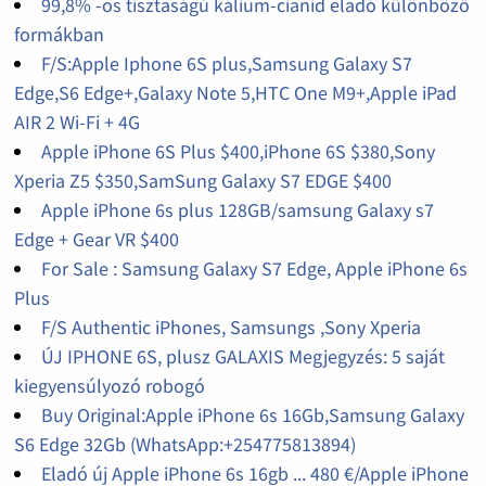
99,8% -os tisztaságú kálium-cianid eladó különböző
formákban
F/S:Apple Iphone 6S plus,Samsung Galaxy S7
Edge,S6 Edge+,Galaxy Note 5,HTC One M9+,Apple iPad
AIR 2 Wi-Fi + 4G
Apple iPhone 6S Plus $400,iPhone 6S $380,Sony
Xperia Z5 $350,SamSung Galaxy S7 EDGE $400
Apple iPhone 6s plus 128GB/samsung Galaxy s7
Edge + Gear VR $400
For Sale : Samsung Galaxy S7 Edge, Apple iPhone 6s
Plus
F/S Authentic iPhones, Samsungs ,Sony Xperia
ÚJ IPHONE 6S, plusz GALAXIS Megjegyzés: 5 saját
kiegyensúlyozó robogó
Buy Original:Apple iPhone 6s 16Gb,Samsung Galaxy
S6 Edge 32Gb (WhatsApp:+254775813894)
Eladó új Apple iPhone 6s 16gb ... 480 €/Apple iPhone