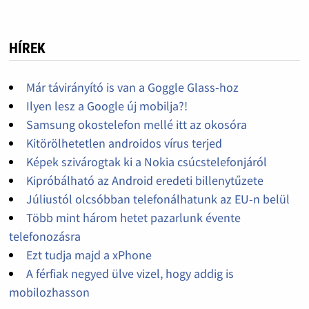
HÍREK
Már távirányító is van a Goggle Glass-hoz
Ilyen lesz a Google új mobilja?!
Samsung okostelefon mellé itt az okosóra
Kitörölhetetlen androidos vírus terjed
Képek szivárogtak ki a Nokia csúcstelefonjáról
Kipróbálható az Android eredeti billenytűzete
Júliustól olcsóbban telefonálhatunk az EU-n belül
Több mint három hetet pazarlunk évente
telefonozásra
Ezt tudja majd a xPhone
A férfiak negyed ülve vizel, hogy addig is
mobilozhasson