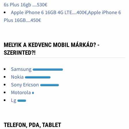
6s Plus 16gb ....530€
Apple iPhone 6 16GB 4G LTE....400€,Apple iPhone 6
Plus 16GB....450€
MELYIK A KEDVENC MOBIL MÁRKÁD? -
SZERINTED?!
Samsung
Nokia
Sony Ericson
Motorola
Lg
TELEFON, PDA, TABLET