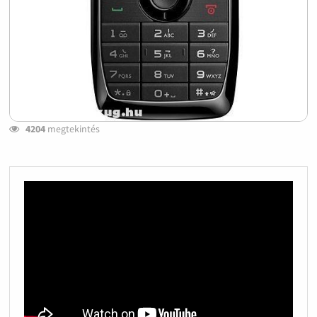
4204
megtekintés