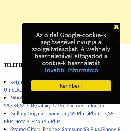
TELEFON HIRDETÉS
original iPhone 14pro,14promax,13pro factory
Unlocked
Wholesales iPhone X 64Gb,256Gb,Galaxy
S8,S8+,S9,S9+,Galaxy J7 Pro Factory Unlocked
Selling Original : Samsung S9 Plus,iPhone x,S8
Plus,Note 8,iPhone 7 Plus
Promo Offer : iPhone x,Samsung S9 Plus,iPhone 8