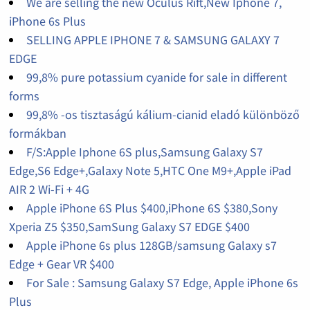
We are selling the new Oculus Rift,New Iphone 7,
iPhone 6s Plus
SELLING APPLE IPHONE 7 & SAMSUNG GALAXY 7
EDGE
99,8% pure potassium cyanide for sale in different
forms
99,8% -os tisztaságú kálium-cianid eladó különböző
formákban
F/S:Apple Iphone 6S plus,Samsung Galaxy S7
Edge,S6 Edge+,Galaxy Note 5,HTC One M9+,Apple iPad
AIR 2 Wi-Fi + 4G
Apple iPhone 6S Plus $400,iPhone 6S $380,Sony
Xperia Z5 $350,SamSung Galaxy S7 EDGE $400
Apple iPhone 6s plus 128GB/samsung Galaxy s7
Edge + Gear VR $400
For Sale : Samsung Galaxy S7 Edge, Apple iPhone 6s
Plus