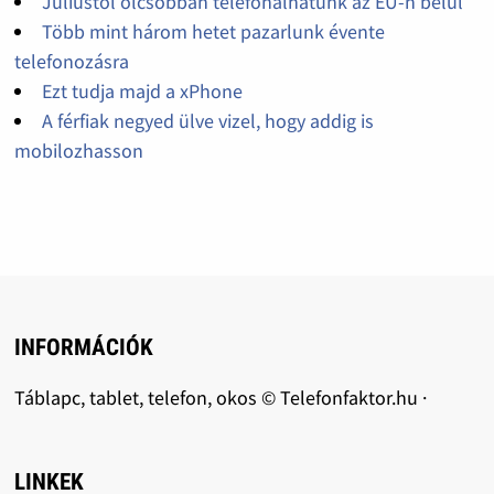
Júliustól olcsóbban telefonálhatunk az EU-n belül
Több mint három hetet pazarlunk évente
telefonozásra
Ezt tudja majd a xPhone
A férfiak negyed ülve vizel, hogy addig is
mobilozhasson
INFORMÁCIÓK
Táblapc, tablet, telefon, okos © Telefonfaktor.hu ·
LINKEK