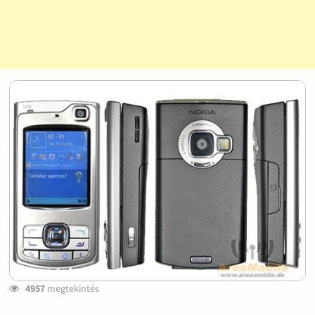
4957
megtekintés