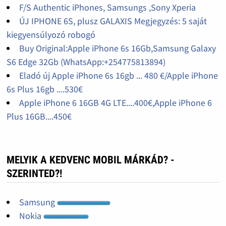
F/S Authentic iPhones, Samsungs ,Sony Xperia
ÚJ IPHONE 6S, plusz GALAXIS Megjegyzés: 5 saját
kiegyensúlyozó robogó
Buy Original:Apple iPhone 6s 16Gb,Samsung Galaxy
S6 Edge 32Gb (WhatsApp:+254775813894)
Eladó új Apple iPhone 6s 16gb ... 480 €/Apple iPhone
6s Plus 16gb ....530€
Apple iPhone 6 16GB 4G LTE....400€,Apple iPhone 6
Plus 16GB....450€
MELYIK A KEDVENC MOBIL MÁRKÁD? -
SZERINTED?!
Samsung
Nokia