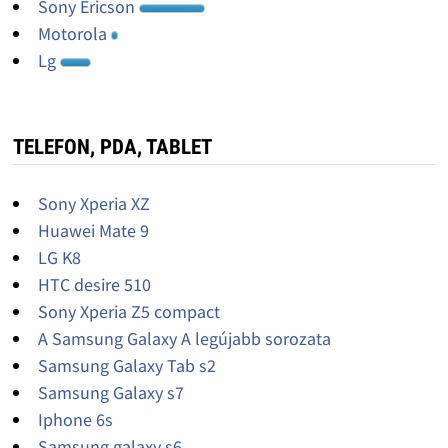
Sony Ericson
Motorola
Lg
TELEFON, PDA, TABLET
Sony Xperia XZ
Huawei Mate 9
LG K8
HTC desire 510
Sony Xperia Z5 compact
A Samsung Galaxy A legújabb sorozata
Samsung Galaxy Tab s2
Samsung Galaxy s7
Iphone 6s
Samsung galaxy s6