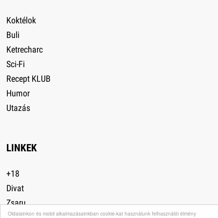
Koktélok
Buli
Ketrecharc
Sci-Fi
Recept KLUB
Humor
Utazás
LINKEK
+18
Divat
Zsaru
Oldalainkon és mobil alkalmazásainkban cookie-kat használunk felhasználói élmény
Durva