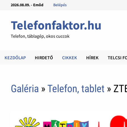
2026.08.09. - Emõd
Belépés
Telefonfaktor.hu
Telefon, táblagép, okos cuccok
KEZDŐLAP
HIRDETŐ
CIKKEK
HÍREK
TELCSI F
Galéria
»
Telefon, tablet
» ZT