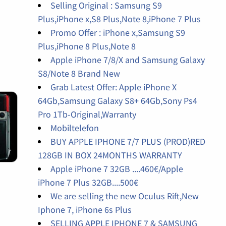
Selling Original : Samsung S9
Plus,iPhone x,S8 Plus,Note 8,iPhone 7 Plus
Promo Offer : iPhone x,Samsung S9
Plus,iPhone 8 Plus,Note 8
Apple iPhone 7/8/X and Samsung Galaxy
S8/Note 8 Brand New
Grab Latest Offer: Apple iPhone X
64Gb,Samsung Galaxy S8+ 64Gb,Sony Ps4
Pro 1Tb-Original,Warranty
Mobiltelefon
BUY APPLE IPHONE 7/7 PLUS (PROD)RED
128GB IN BOX 24MONTHS WARRANTY
Apple iPhone 7 32GB ....460€/Apple
iPhone 7 Plus 32GB....500€
We are selling the new Oculus Rift,New
Iphone 7, iPhone 6s Plus
SELLING APPLE IPHONE 7 & SAMSUNG