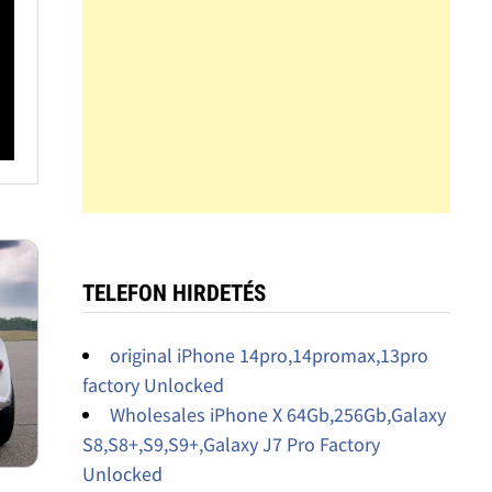
TELEFON HIRDETÉS
original iPhone 14pro,14promax,13pro
factory Unlocked
Wholesales iPhone X 64Gb,256Gb,Galaxy
S8,S8+,S9,S9+,Galaxy J7 Pro Factory
Unlocked