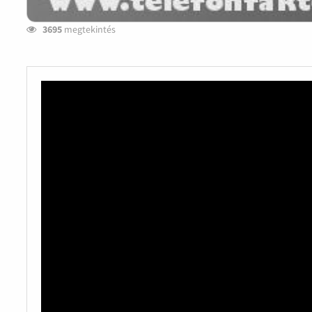
3695
megtekintés