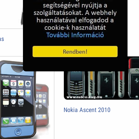
veterán autó
as
Nokia Ascent 2010