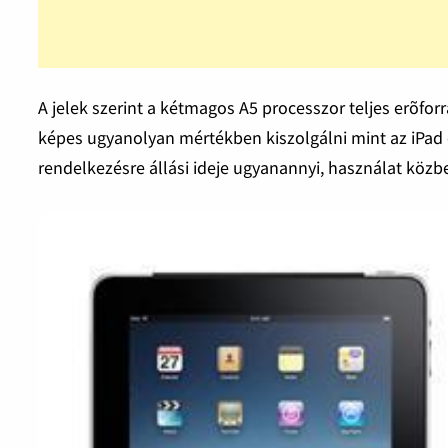
A jelek szerint a kétmagos A5 processzor teljes erõf
képes ugyanolyan mértékben kiszolgálni mint az iPad 
rendelkezésre állási ideje ugyanannyi, használat közbe