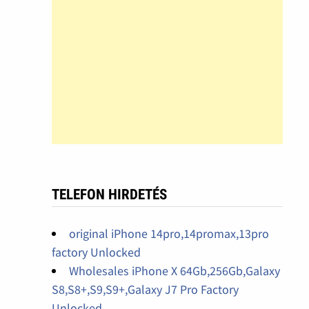
TELEFON HIRDETÉS
original iPhone 14pro,14promax,13pro
factory Unlocked
Wholesales iPhone X 64Gb,256Gb,Galaxy
S8,S8+,S9,S9+,Galaxy J7 Pro Factory
Unlocked