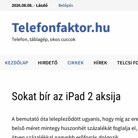
2026.08.08. - László
Belépés
Telefonfaktor.hu
Telefon, táblagép, okos cuccok
KEZDŐLAP
HIRDETŐ
CIKKEK
HÍREK
TELCSI F
Sokat bír az iPad 2 aksija
A bemutató óta leleplezõdött ugyanis, hogy míg az ere
belsõ méret mintegy huszonhét százalékát foglalja el
ötven százalékkal nagyobb erõforrás dolgozik.