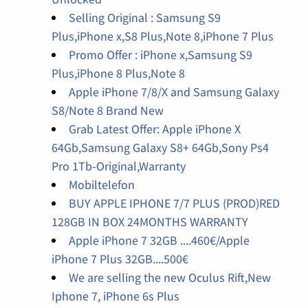
Selling Original : Samsung S9
Plus,iPhone x,S8 Plus,Note 8,iPhone 7 Plus
Promo Offer : iPhone x,Samsung S9
Plus,iPhone 8 Plus,Note 8
Apple iPhone 7/8/X and Samsung Galaxy
S8/Note 8 Brand New
Grab Latest Offer: Apple iPhone X
64Gb,Samsung Galaxy S8+ 64Gb,Sony Ps4
Pro 1Tb-Original,Warranty
Mobiltelefon
BUY APPLE IPHONE 7/7 PLUS (PROD)RED
128GB IN BOX 24MONTHS WARRANTY
Apple iPhone 7 32GB ....460€/Apple
iPhone 7 Plus 32GB....500€
We are selling the new Oculus Rift,New
Iphone 7, iPhone 6s Plus