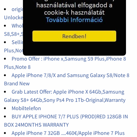
original iPhone 14pro,14promax,13pro factory
Unlocked
Wholesales iPhone X 64Gb,256Gb,Galaxy
S8,S8+,S9,S9+,Galaxy J7 Pro Factory Unlocked
Selling Original : Samsung S9 Plus,iPhone x,S8
Plus,Note 8,iPhone 7 Plus
Promo Offer : iPhone x,Samsung S9 Plus,iPhone 8
Plus,Note 8
Apple iPhone 7/8/X and Samsung Galaxy S8/Note 8
Brand New
Grab Latest Offer: Apple iPhone X 64Gb,Samsung
Galaxy S8+ 64Gb,Sony Ps4 Pro 1Tb-Original,Warranty
Mobiltelefon
BUY APPLE IPHONE 7/7 PLUS (PROD)RED 128GB IN
BOX 24MONTHS WARRANTY
Apple iPhone 7 32GB ....460€/Apple iPhone 7 Plus