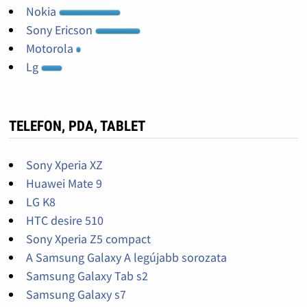
Nokia
Sony Ericson
Motorola
Lg
TELEFON, PDA, TABLET
Sony Xperia XZ
Huawei Mate 9
LG K8
HTC desire 510
Sony Xperia Z5 compact
A Samsung Galaxy A legújabb sorozata
Samsung Galaxy Tab s2
Samsung Galaxy s7