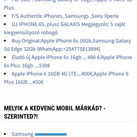
Plus
F/S Authentic iPhones, Samsungs ,Sony Xperia
ÚJ IPHONE 6S, plusz GALAXIS Megjegyzés: 5 saját
kiegyensúlyozó robogó
Buy Original:Apple iPhone 6s 16Gb,Samsung Galaxy
S6 Edge 32Gb (WhatsApp:+254775813894)
Eladó új Apple iPhone 6s 16gb ... 480 €/Apple iPhone
6s Plus 16gb ....530€
Apple iPhone 6 16GB 4G LTE....400€,Apple iPhone 6
Plus 16GB....450€
MELYIK A KEDVENC MOBIL MÁRKÁD? -
SZERINTED?!
Samsung