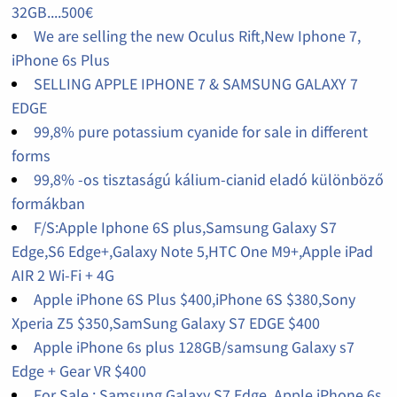
32GB....500€
We are selling the new Oculus Rift,New Iphone 7,
iPhone 6s Plus
SELLING APPLE IPHONE 7 & SAMSUNG GALAXY 7
EDGE
99,8% pure potassium cyanide for sale in different
forms
99,8% -os tisztaságú kálium-cianid eladó különböző
formákban
F/S:Apple Iphone 6S plus,Samsung Galaxy S7
Edge,S6 Edge+,Galaxy Note 5,HTC One M9+,Apple iPad
AIR 2 Wi-Fi + 4G
Apple iPhone 6S Plus $400,iPhone 6S $380,Sony
Xperia Z5 $350,SamSung Galaxy S7 EDGE $400
Apple iPhone 6s plus 128GB/samsung Galaxy s7
Edge + Gear VR $400
For Sale : Samsung Galaxy S7 Edge, Apple iPhone 6s