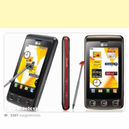
5387
megtekintés