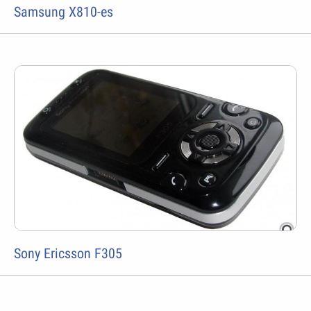
Samsung X810-es
Sony Ericsson F305