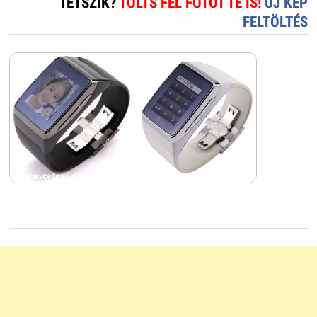
TETSZIK?
TÖLTS FEL FOTÓT TE IS!
ÚJ KÉP
FELTÖLTÉS