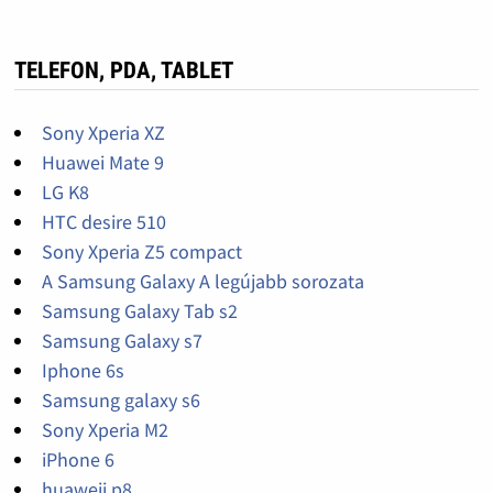
TELEFON, PDA, TABLET
Sony Xperia XZ
Huawei Mate 9
LG K8
HTC desire 510
Sony Xperia Z5 compact
A Samsung Galaxy A legújabb sorozata
Samsung Galaxy Tab s2
Samsung Galaxy s7
Iphone 6s
Samsung galaxy s6
Sony Xperia M2
iPhone 6
huaweii p8