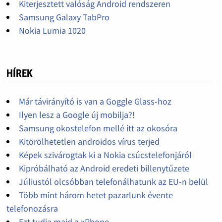
Kiterjesztett valóság Android rendszeren
Samsung Galaxy TabPro
Nokia Lumia 1020
HÍREK
Már távirányító is van a Goggle Glass-hoz
Ilyen lesz a Google új mobilja?!
Samsung okostelefon mellé itt az okosóra
Kitörölhetetlen androidos vírus terjed
Képek szivárogtak ki a Nokia csúcstelefonjáról
Kipróbálható az Android eredeti billenytűzete
Júliustól olcsóbban telefonálhatunk az EU-n belül
Több mint három hetet pazarlunk évente
telefonozásra
Ezt tudja majd a xPhone