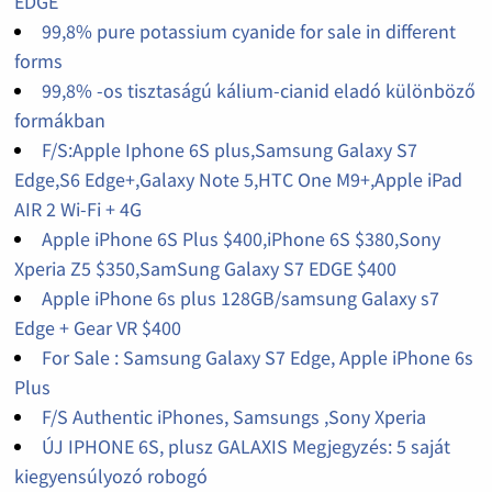
EDGE
99,8% pure potassium cyanide for sale in different
forms
99,8% -os tisztaságú kálium-cianid eladó különböző
formákban
F/S:Apple Iphone 6S plus,Samsung Galaxy S7
Edge,S6 Edge+,Galaxy Note 5,HTC One M9+,Apple iPad
AIR 2 Wi-Fi + 4G
Apple iPhone 6S Plus $400,iPhone 6S $380,Sony
Xperia Z5 $350,SamSung Galaxy S7 EDGE $400
Apple iPhone 6s plus 128GB/samsung Galaxy s7
Edge + Gear VR $400
For Sale : Samsung Galaxy S7 Edge, Apple iPhone 6s
Plus
F/S Authentic iPhones, Samsungs ,Sony Xperia
ÚJ IPHONE 6S, plusz GALAXIS Megjegyzés: 5 saját
kiegyensúlyozó robogó