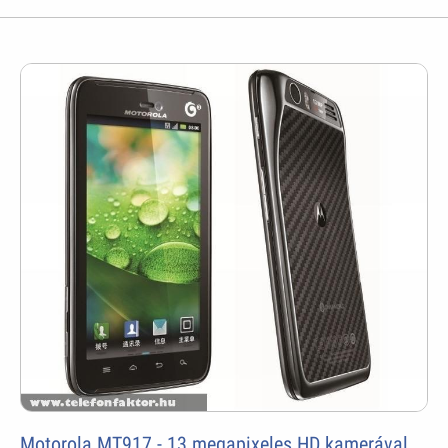
Motorola MT917 - 13 megapixeles HD kamerával