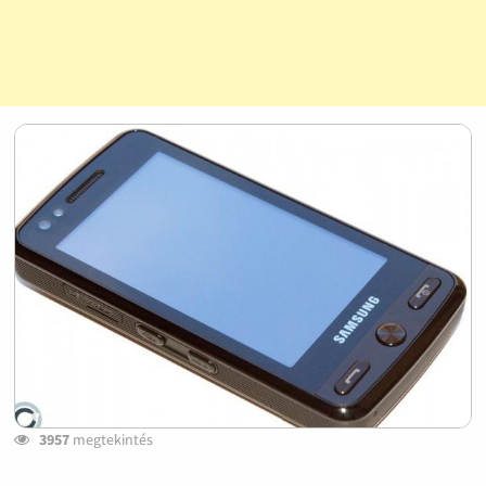
3957
megtekintés