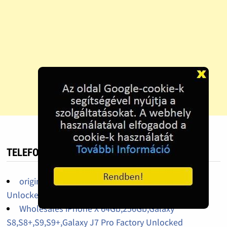
TELEFON HIRDETÉS
original iPhone 14pro,14promax,13pro factory
Unlocked
Wholesales iPhone X 64Gb,256Gb,Galaxy
S8,S8+,S9,S9+,Galaxy J7 Pro Factory Unlocked