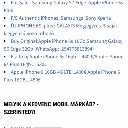
For Sale : Samsung Galaxy S7 Edge, Apple iPhone 6s
Plus
F/S Authentic iPhones, Samsungs ,Sony Xperia
ÚJ IPHONE 6S, plusz GALAXIS Megjegyzés: 5 saját
kiegyensúlyozó robogó
Buy Original:Apple iPhone 6s 16Gb,Samsung Galaxy
S6 Edge 32Gb (WhatsApp:+254775813894)
Eladó új Apple iPhone 6s 16gb ... 480 €/Apple iPhone
6s Plus 16gb ....530€
Apple iPhone 6 16GB 4G LTE....400€,Apple iPhone 6
Plus 16GB....450€
MELYIK A KEDVENC MOBIL MÁRKÁD? -
SZERINTED?!