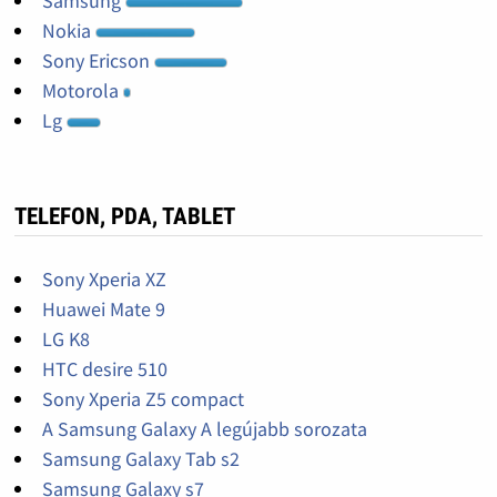
Samsung
Nokia
Sony Ericson
Motorola
Lg
TELEFON, PDA, TABLET
Sony Xperia XZ
Huawei Mate 9
LG K8
HTC desire 510
Sony Xperia Z5 compact
A Samsung Galaxy A legújabb sorozata
Samsung Galaxy Tab s2
Samsung Galaxy s7