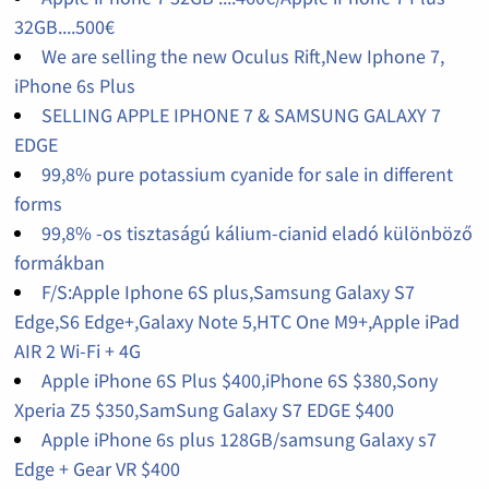
32GB....500€
We are selling the new Oculus Rift,New Iphone 7,
iPhone 6s Plus
SELLING APPLE IPHONE 7 & SAMSUNG GALAXY 7
EDGE
99,8% pure potassium cyanide for sale in different
forms
99,8% -os tisztaságú kálium-cianid eladó különböző
formákban
F/S:Apple Iphone 6S plus,Samsung Galaxy S7
Edge,S6 Edge+,Galaxy Note 5,HTC One M9+,Apple iPad
AIR 2 Wi-Fi + 4G
Apple iPhone 6S Plus $400,iPhone 6S $380,Sony
Xperia Z5 $350,SamSung Galaxy S7 EDGE $400
Apple iPhone 6s plus 128GB/samsung Galaxy s7
Edge + Gear VR $400