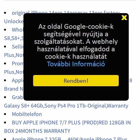
original iPhone 14pro,14promax,13pro factory
Unlocked
Wholesales iPhone X 64Gb,256Gb,Galaxy
S8,S8+,S9,S9+,Galaxy J7 Pro Factory Unlocked
Selling Original : Samsung S9 Plus,iPhone x,S8
Plus,Note 8,iPhone 7 Plus
Promo Offer : iPhone x,Samsung S9 Plus,iPhone 8
Plus,Note 8
Apple iPhone 7/8/X and Samsung Galaxy S8/Note 8
Brand New
Grab Latest Offer: Apple iPhone X 64Gb,Samsung
Galaxy S8+ 64Gb,Sony Ps4 Pro 1Tb-Original,Warranty
Mobiltelefon
BUY APPLE IPHONE 7/7 PLUS (PROD)RED 128GB IN
BOX 24MONTHS WARRANTY
Apple iPhone 7 32GB ....460€/Apple iPhone 7 Plus