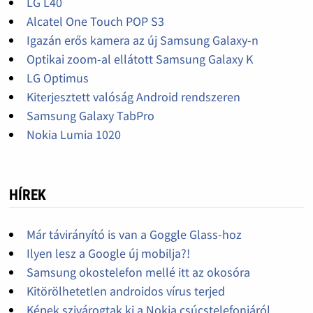
LG L40
Alcatel One Touch POP S3
Igazán erős kamera az új Samsung Galaxy-n
Optikai zoom-al ellátott Samsung Galaxy K
LG Optimus
Kiterjesztett valóság Android rendszeren
Samsung Galaxy TabPro
Nokia Lumia 1020
HÍREK
Már távirányító is van a Goggle Glass-hoz
Ilyen lesz a Google új mobilja?!
Samsung okostelefon mellé itt az okosóra
Kitörölhetetlen androidos vírus terjed
Képek szivárogtak ki a Nokia csúcstelefonjáról