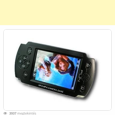
3937
megtekintés