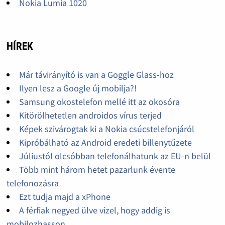
Nokia Lumia 1020
HÍREK
Már távirányító is van a Goggle Glass-hoz
Ilyen lesz a Google új mobilja?!
Samsung okostelefon mellé itt az okosóra
Kitörölhetetlen androidos vírus terjed
Képek szivárogtak ki a Nokia csúcstelefonjáról
Kipróbálható az Android eredeti billenytűzete
Júliustól olcsóbban telefonálhatunk az EU-n belül
Több mint három hetet pazarlunk évente
telefonozásra
Ezt tudja majd a xPhone
A férfiak negyed ülve vizel, hogy addig is
mobilozhasson