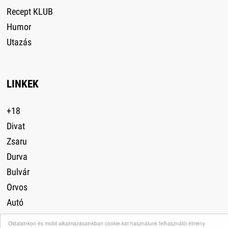
Recept KLUB
Humor
Utazás
LINKEK
+18
Divat
Zsaru
Durva
Bulvár
Orvos
Autó
Lefogyni
Oldalainkon és mobil alkalmazásainkban cookie-kat használunk felhasználói élmény