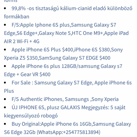
99,8% -os tisztaságú kálium-cianid eladó különböző
formákban
F/S:Apple Iphone 6S plus,Samsung Galaxy S7
Edge,S6 Edge+,Galaxy Note 5,HTC One M9+,Apple iPad
AIR 2 Wi-Fi + 4G
Apple iPhone 6S Plus $400,iPhone 6S $380,Sony
Xperia Z5 $350,SamSung Galaxy S7 EDGE $400
Apple iPhone 6s plus 128GB/samsung Galaxy s7
Edge + Gear VR $400
For Sale : Samsung Galaxy S7 Edge, Apple iPhone 6s
Plus
F/S Authentic iPhones, Samsungs ,Sony Xperia
ÚJ IPHONE 6S, plusz GALAXIS Megjegyzés: 5 saját
kiegyensúlyozó robogó
Buy Original:Apple iPhone 6s 16Gb,Samsung Galaxy
S6 Edge 32Gb (WhatsApp:+254775813894)