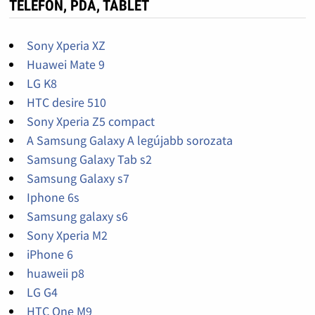
TELEFON, PDA, TABLET
Sony Xperia XZ
Huawei Mate 9
LG K8
HTC desire 510
Sony Xperia Z5 compact
A Samsung Galaxy A legújabb sorozata
Samsung Galaxy Tab s2
Samsung Galaxy s7
Iphone 6s
Samsung galaxy s6
Sony Xperia M2
iPhone 6
huaweii p8
LG G4
HTC One M9