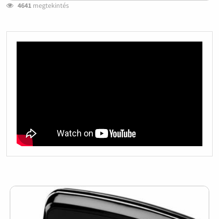
4641
megtekintés