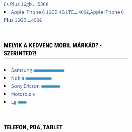
6s Plus 16gb ....530€
Apple iPhone 6 16GB 4G LTE....400€,Apple iPhone 6
Plus 16GB....450€
MELYIK A KEDVENC MOBIL MÁRKÁD? -
SZERINTED?!
Samsung
Nokia
Sony Ericson
Motorola
Lg
TELEFON, PDA, TABLET