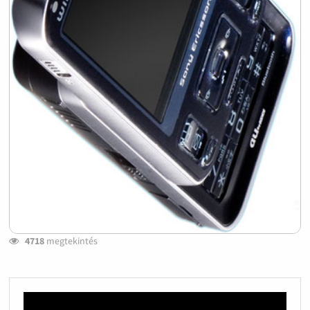
4718
megtekintés