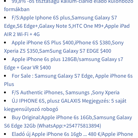
99,8% -os tisztaságú kálium-cianid eladó különböző
formákban
F/S:Apple Iphone 6S plus,Samsung Galaxy S7
Edge,S6 Edge+,Galaxy Note 5,HTC One M9+,Apple iPad
AIR 2 Wi-Fi + 4G
Apple iPhone 6S Plus $400,iPhone 6S $380,Sony
Xperia Z5 $350,SamSung Galaxy S7 EDGE $400
Apple iPhone 6s plus 128GB/samsung Galaxy s7
Edge + Gear VR $400
For Sale : Samsung Galaxy S7 Edge, Apple iPhone 6s
Plus
F/S Authentic iPhones, Samsungs ,Sony Xperia
ÚJ IPHONE 6S, plusz GALAXIS Megjegyzés: 5 saját
kiegyensúlyozó robogó
Buy Original:Apple iPhone 6s 16Gb,Samsung Galaxy
S6 Edge 32Gb (WhatsApp:+254775813894)
Eladó új Apple iPhone 6s 16gb ... 480 €/Apple iPhone