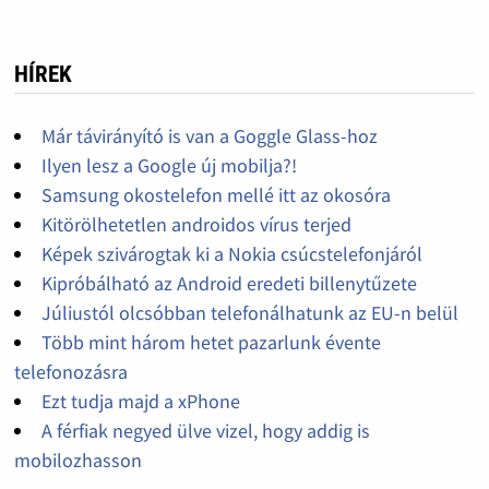
HÍREK
Már távirányító is van a Goggle Glass-hoz
Ilyen lesz a Google új mobilja?!
Samsung okostelefon mellé itt az okosóra
Kitörölhetetlen androidos vírus terjed
Képek szivárogtak ki a Nokia csúcstelefonjáról
Kipróbálható az Android eredeti billenytűzete
Júliustól olcsóbban telefonálhatunk az EU-n belül
Több mint három hetet pazarlunk évente
telefonozásra
Ezt tudja majd a xPhone
A férfiak negyed ülve vizel, hogy addig is
mobilozhasson