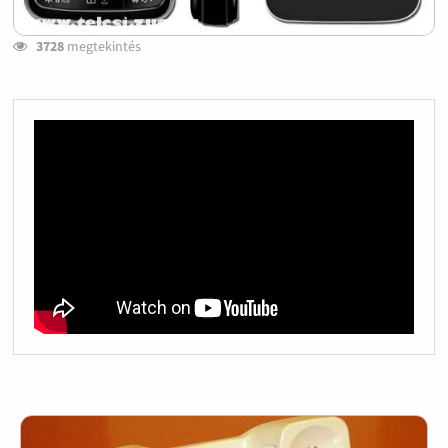
3728
megtekintés