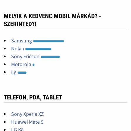
MELYIK A KEDVENC MOBIL MÁRKÁD? -
SZERINTED?!
Samsung
Nokia
Sony Ericson
Motorola
Lg
TELEFON, PDA, TABLET
Sony Xperia XZ
Huawei Mate 9
LG K8