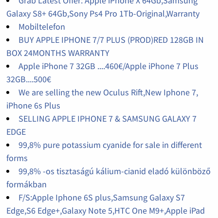
Grab Latest Offer: Apple iPhone X 64Gb,Samsung
Galaxy S8+ 64Gb,Sony Ps4 Pro 1Tb-Original,Warranty
Mobiltelefon
BUY APPLE IPHONE 7/7 PLUS (PROD)RED 128GB IN
BOX 24MONTHS WARRANTY
Apple iPhone 7 32GB ....460€/Apple iPhone 7 Plus
32GB....500€
We are selling the new Oculus Rift,New Iphone 7,
iPhone 6s Plus
SELLING APPLE IPHONE 7 & SAMSUNG GALAXY 7
EDGE
99,8% pure potassium cyanide for sale in different
forms
99,8% -os tisztaságú kálium-cianid eladó különböző
formákban
F/S:Apple Iphone 6S plus,Samsung Galaxy S7
Edge,S6 Edge+,Galaxy Note 5,HTC One M9+,Apple iPad