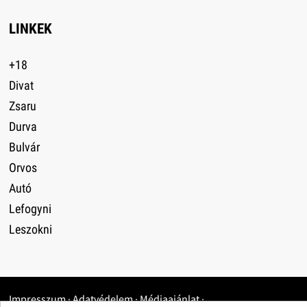
LINKEK
+18
Divat
Zsaru
Durva
Bulvár
Orvos
Autó
Lefogyni
Leszokni
Impresszum
·
Adatvédelem
·
Médiaajánlat
·