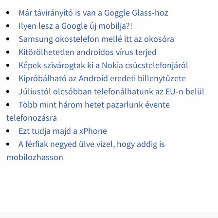
Már távirányító is van a Goggle Glass-hoz
Ilyen lesz a Google új mobilja?!
Samsung okostelefon mellé itt az okosóra
Kitörölhetetlen androidos vírus terjed
Képek szivárogtak ki a Nokia csúcstelefonjáról
Kipróbálható az Android eredeti billenytűzete
Júliustól olcsóbban telefonálhatunk az EU-n belül
Több mint három hetet pazarlunk évente
telefonozásra
Ezt tudja majd a xPhone
A férfiak negyed ülve vizel, hogy addig is
mobilozhasson