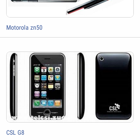
Motorola zn50
CSL G8