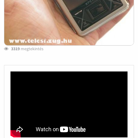
3319
megtekintés