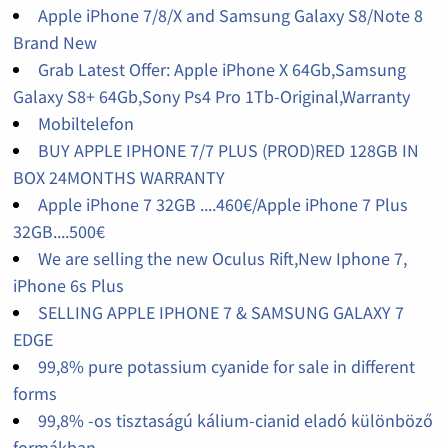
Apple iPhone 7/8/X and Samsung Galaxy S8/Note 8
Brand New
Grab Latest Offer: Apple iPhone X 64Gb,Samsung
Galaxy S8+ 64Gb,Sony Ps4 Pro 1Tb-Original,Warranty
Mobiltelefon
BUY APPLE IPHONE 7/7 PLUS (PROD)RED 128GB IN
BOX 24MONTHS WARRANTY
Apple iPhone 7 32GB ....460€/Apple iPhone 7 Plus
32GB....500€
We are selling the new Oculus Rift,New Iphone 7,
iPhone 6s Plus
SELLING APPLE IPHONE 7 & SAMSUNG GALAXY 7
EDGE
99,8% pure potassium cyanide for sale in different
forms
99,8% -os tisztaságú kálium-cianid eladó különböző
formákban