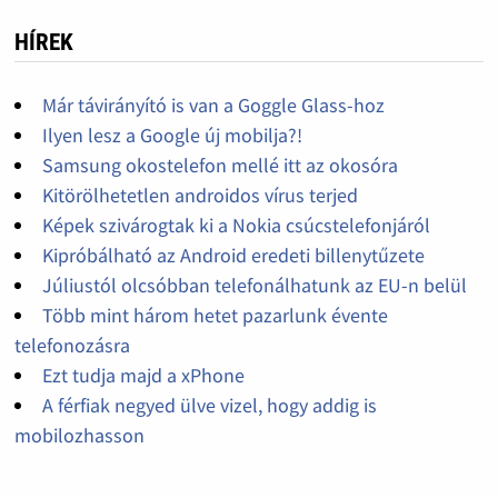
HÍREK
Már távirányító is van a Goggle Glass-hoz
Ilyen lesz a Google új mobilja?!
Samsung okostelefon mellé itt az okosóra
Kitörölhetetlen androidos vírus terjed
Képek szivárogtak ki a Nokia csúcstelefonjáról
Kipróbálható az Android eredeti billenytűzete
Júliustól olcsóbban telefonálhatunk az EU-n belül
Több mint három hetet pazarlunk évente
telefonozásra
Ezt tudja majd a xPhone
A férfiak negyed ülve vizel, hogy addig is
mobilozhasson