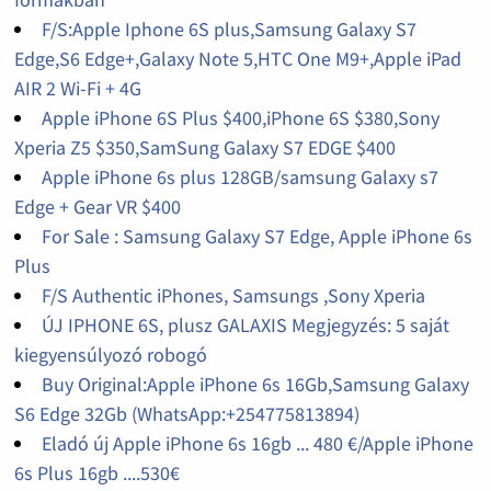
F/S:Apple Iphone 6S plus,Samsung Galaxy S7
Edge,S6 Edge+,Galaxy Note 5,HTC One M9+,Apple iPad
AIR 2 Wi-Fi + 4G
Apple iPhone 6S Plus $400,iPhone 6S $380,Sony
Xperia Z5 $350,SamSung Galaxy S7 EDGE $400
Apple iPhone 6s plus 128GB/samsung Galaxy s7
Edge + Gear VR $400
For Sale : Samsung Galaxy S7 Edge, Apple iPhone 6s
Plus
F/S Authentic iPhones, Samsungs ,Sony Xperia
ÚJ IPHONE 6S, plusz GALAXIS Megjegyzés: 5 saját
kiegyensúlyozó robogó
Buy Original:Apple iPhone 6s 16Gb,Samsung Galaxy
S6 Edge 32Gb (WhatsApp:+254775813894)
Eladó új Apple iPhone 6s 16gb ... 480 €/Apple iPhone
6s Plus 16gb ....530€