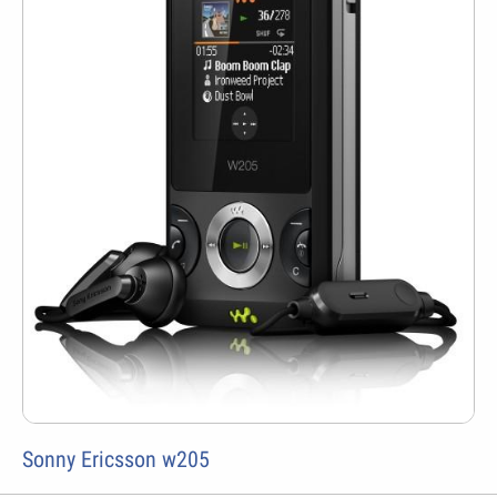
Sonny Ericsson w205