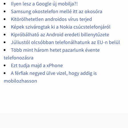
Ilyen lesz a Google új mobilja?!
Samsung okostelefon mellé itt az okosóra
Kitörölhetetlen androidos vírus terjed
Képek szivárogtak ki a Nokia csúcstelefonjáról
Kipróbálható az Android eredeti billenytűzete
Júliustól olcsóbban telefonálhatunk az EU-n belül
Több mint három hetet pazarlunk évente
telefonozásra
Ezt tudja majd a xPhone
A férfiak negyed ülve vizel, hogy addig is
mobilozhasson