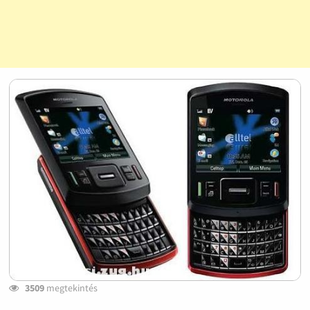
3509
megtekintés