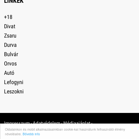
LINKEK
+18
Divat
Zsaru
Durva
Bulvár
Orvos
Autó
Lefogyni
Leszokni
Impresszum
·
Adatvédelem
·
Médiaajánlat
·
Oldalainkon és mobil alkalmazásainkban cookie-kat használunk felhasználói élmény
növelésére.
Bővebb info