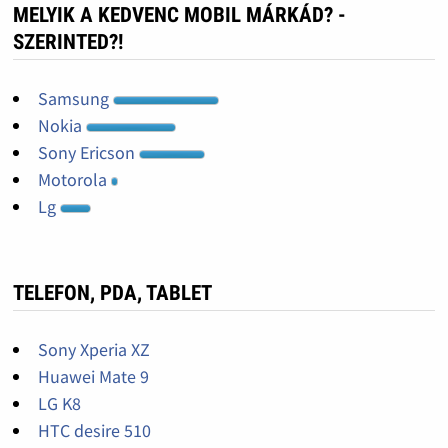
MELYIK A KEDVENC MOBIL MÁRKÁD? -
SZERINTED?!
Samsung
Nokia
Sony Ericson
Motorola
Lg
TELEFON, PDA, TABLET
Sony Xperia XZ
Huawei Mate 9
LG K8
HTC desire 510