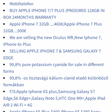
Mobiltelefon
BUY APPLE IPHONE 7/7 PLUS (PROD)RED 128GB IN
BOX 24MONTHS WARRANTY
Apple iPhone 7 32GB ....460€/Apple iPhone 7 Plus
32GB....500€
We are selling the new Oculus Rift,New Iphone 7,
iPhone 6s Plus
SELLING APPLE IPHONE 7 & SAMSUNG GALAXY 7
EDGE
99,8% pure potassium cyanide for sale in different
forms
99,8% -os tisztaságú kálium-cianid eladó különböző
formákban
F/S:Apple Iphone 6S plus,Samsung Galaxy S7
Edge,S6 Edge+,Galaxy Note 5,HTC One M9+,Apple iPad
AIR 2 Wi-Fi + 4G
Apple iPhone 6S Plus $400,iPhone 6S $380,Sony