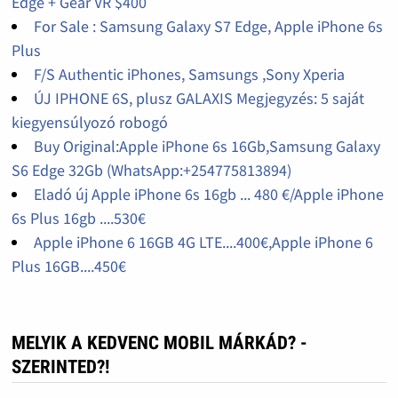
Edge + Gear VR $400
For Sale : Samsung Galaxy S7 Edge, Apple iPhone 6s
Plus
F/S Authentic iPhones, Samsungs ,Sony Xperia
ÚJ IPHONE 6S, plusz GALAXIS Megjegyzés: 5 saját
kiegyensúlyozó robogó
Buy Original:Apple iPhone 6s 16Gb,Samsung Galaxy
S6 Edge 32Gb (WhatsApp:+254775813894)
Eladó új Apple iPhone 6s 16gb ... 480 €/Apple iPhone
6s Plus 16gb ....530€
Apple iPhone 6 16GB 4G LTE....400€,Apple iPhone 6
Plus 16GB....450€
MELYIK A KEDVENC MOBIL MÁRKÁD? -
SZERINTED?!