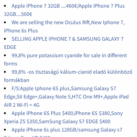
Apple iPhone 7 32GB ....460€/Apple iPhone 7 Plus
32GB....500€
We are selling the new Oculus Rift,New Iphone 7,
iPhone 6s Plus
SELLING APPLE IPHONE 7 & SAMSUNG GALAXY 7
EDGE
99,8% pure potassium cyanide for sale in different
forms
99,8% -os tisztaságú kálium-cianid eladó különböző
formákban
F/S:Apple Iphone 6S plus,Samsung Galaxy S7
Edge,S6 Edge+,Galaxy Note 5,HTC One M9+,Apple iPad
AIR 2 Wi-Fi + 4G
Apple iPhone 6S Plus $400,iPhone 6S $380,Sony
Xperia Z5 $350,SamSung Galaxy S7 EDGE $400
Apple iPhone 6s plus 128GB/samsung Galaxy s7