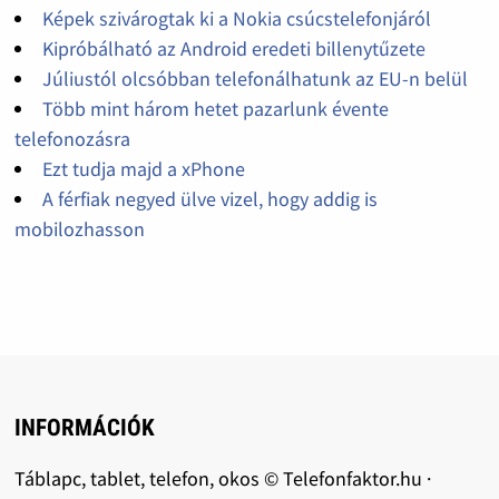
Képek szivárogtak ki a Nokia csúcstelefonjáról
Kipróbálható az Android eredeti billenytűzete
Júliustól olcsóbban telefonálhatunk az EU-n belül
Több mint három hetet pazarlunk évente
telefonozásra
Ezt tudja majd a xPhone
A férfiak negyed ülve vizel, hogy addig is
mobilozhasson
INFORMÁCIÓK
Táblapc, tablet, telefon, okos © Telefonfaktor.hu ·