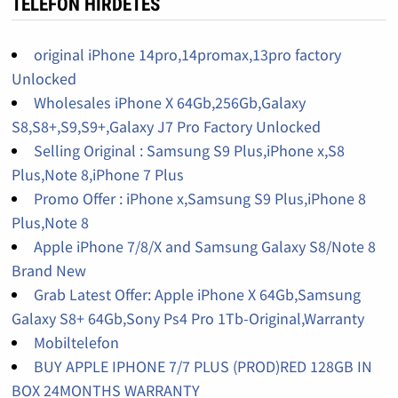
TELEFON HIRDETÉS
original iPhone 14pro,14promax,13pro factory
Unlocked
Wholesales iPhone X 64Gb,256Gb,Galaxy
S8,S8+,S9,S9+,Galaxy J7 Pro Factory Unlocked
Selling Original : Samsung S9 Plus,iPhone x,S8
Plus,Note 8,iPhone 7 Plus
Promo Offer : iPhone x,Samsung S9 Plus,iPhone 8
Plus,Note 8
Apple iPhone 7/8/X and Samsung Galaxy S8/Note 8
Brand New
Grab Latest Offer: Apple iPhone X 64Gb,Samsung
Galaxy S8+ 64Gb,Sony Ps4 Pro 1Tb-Original,Warranty
Mobiltelefon
BUY APPLE IPHONE 7/7 PLUS (PROD)RED 128GB IN
BOX 24MONTHS WARRANTY