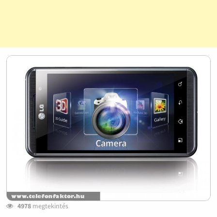
4978
megtekintés