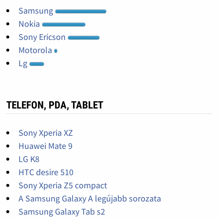
Samsung
Nokia
Sony Ericson
Motorola
Lg
TELEFON, PDA, TABLET
Sony Xperia XZ
Huawei Mate 9
LG K8
HTC desire 510
Sony Xperia Z5 compact
A Samsung Galaxy A legújabb sorozata
Samsung Galaxy Tab s2