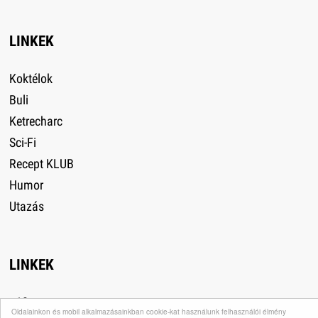
LINKEK
Koktélok
Buli
Ketrecharc
Sci-Fi
Recept KLUB
Humor
Utazás
LINKEK
+18
Oldalainkon és mobil alkalmazásainkban cookie-kat használunk felhasználói élmény