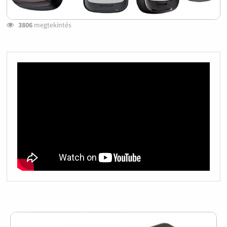
3806
megtekintés