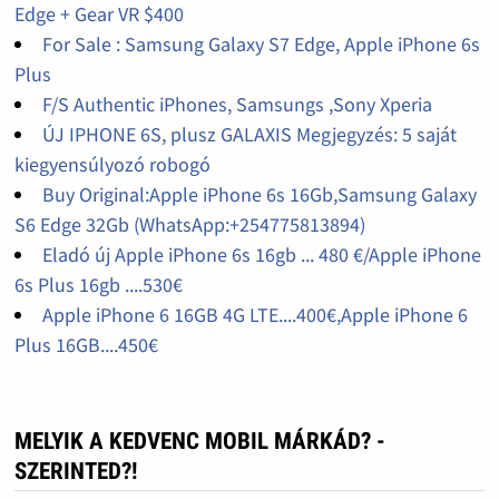
Edge + Gear VR $400
For Sale : Samsung Galaxy S7 Edge, Apple iPhone 6s
Plus
F/S Authentic iPhones, Samsungs ,Sony Xperia
ÚJ IPHONE 6S, plusz GALAXIS Megjegyzés: 5 saját
kiegyensúlyozó robogó
Buy Original:Apple iPhone 6s 16Gb,Samsung Galaxy
S6 Edge 32Gb (WhatsApp:+254775813894)
Eladó új Apple iPhone 6s 16gb ... 480 €/Apple iPhone
6s Plus 16gb ....530€
Apple iPhone 6 16GB 4G LTE....400€,Apple iPhone 6
Plus 16GB....450€
MELYIK A KEDVENC MOBIL MÁRKÁD? -
SZERINTED?!