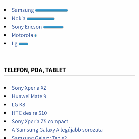
Samsung
Nokia
Sony Ericson
Motorola
Lg
TELEFON, PDA, TABLET
Sony Xperia XZ
Huawei Mate 9
LG K8
HTC desire 510
Sony Xperia Z5 compact
A Samsung Galaxy A legújabb sorozata
Samsung Galaxy Tab s2