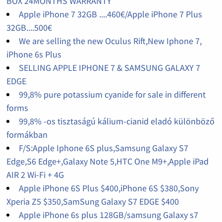
BOX 24MONTHS WARRANTY
Apple iPhone 7 32GB ....460€/Apple iPhone 7 Plus
32GB....500€
We are selling the new Oculus Rift,New Iphone 7,
iPhone 6s Plus
SELLING APPLE IPHONE 7 & SAMSUNG GALAXY 7
EDGE
99,8% pure potassium cyanide for sale in different
forms
99,8% -os tisztaságú kálium-cianid eladó különböző
formákban
F/S:Apple Iphone 6S plus,Samsung Galaxy S7
Edge,S6 Edge+,Galaxy Note 5,HTC One M9+,Apple iPad
AIR 2 Wi-Fi + 4G
Apple iPhone 6S Plus $400,iPhone 6S $380,Sony
Xperia Z5 $350,SamSung Galaxy S7 EDGE $400
Apple iPhone 6s plus 128GB/samsung Galaxy s7