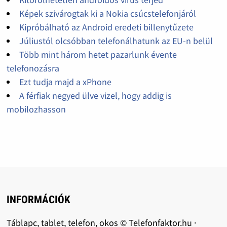
Képek szivárogtak ki a Nokia csúcstelefonjáról
Kipróbálható az Android eredeti billenytűzete
Júliustól olcsóbban telefonálhatunk az EU-n belül
Több mint három hetet pazarlunk évente
telefonozásra
Ezt tudja majd a xPhone
A férfiak negyed ülve vizel, hogy addig is
mobilozhasson
INFORMÁCIÓK
Táblapc, tablet, telefon, okos © Telefonfaktor.hu ·