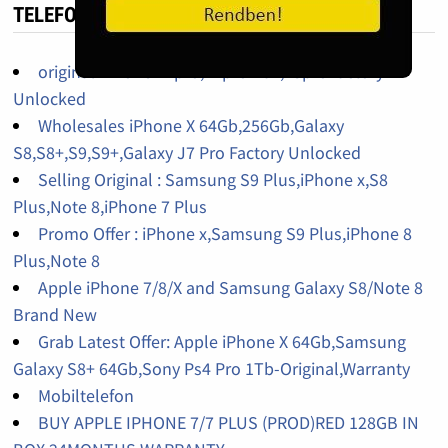
TELEFON HIRDETÉS
original iPhone 14pro,14promax,13pro factory
Unlocked
Wholesales iPhone X 64Gb,256Gb,Galaxy
S8,S8+,S9,S9+,Galaxy J7 Pro Factory Unlocked
Selling Original : Samsung S9 Plus,iPhone x,S8
Plus,Note 8,iPhone 7 Plus
Promo Offer : iPhone x,Samsung S9 Plus,iPhone 8
Plus,Note 8
Apple iPhone 7/8/X and Samsung Galaxy S8/Note 8
Brand New
Grab Latest Offer: Apple iPhone X 64Gb,Samsung
Galaxy S8+ 64Gb,Sony Ps4 Pro 1Tb-Original,Warranty
Mobiltelefon
BUY APPLE IPHONE 7/7 PLUS (PROD)RED 128GB IN