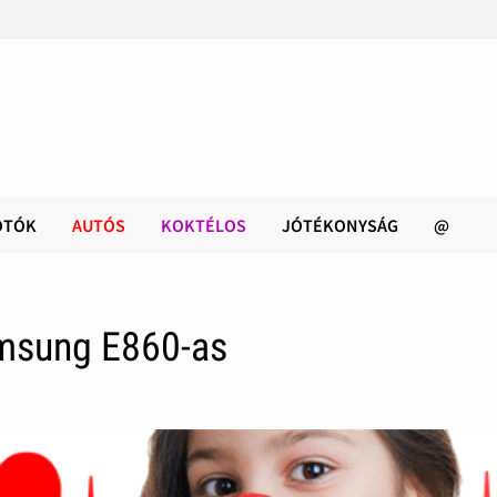
OTÓK
AUTÓS
KOKTÉLOS
JÓTÉKONYSÁG
@
msung E860-as