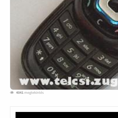
4041
megtekintés