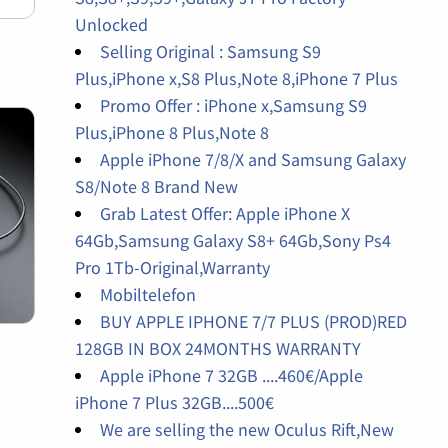
Unlocked
Selling Original : Samsung S9
Plus,iPhone x,S8 Plus,Note 8,iPhone 7 Plus
Promo Offer : iPhone x,Samsung S9
Plus,iPhone 8 Plus,Note 8
Apple iPhone 7/8/X and Samsung Galaxy
S8/Note 8 Brand New
Grab Latest Offer: Apple iPhone X
64Gb,Samsung Galaxy S8+ 64Gb,Sony Ps4
Pro 1Tb-Original,Warranty
Mobiltelefon
BUY APPLE IPHONE 7/7 PLUS (PROD)RED
128GB IN BOX 24MONTHS WARRANTY
Apple iPhone 7 32GB ....460€/Apple
iPhone 7 Plus 32GB....500€
We are selling the new Oculus Rift,New