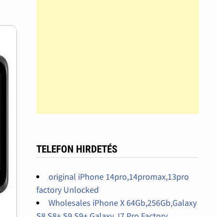
TELEFON HIRDETÉS
original iPhone 14pro,14promax,13pro
factory Unlocked
Wholesales iPhone X 64Gb,256Gb,Galaxy
S8,S8+,S9,S9+,Galaxy J7 Pro Factory