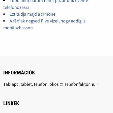
Több mint három hetet pazarlunk évente
telefonozásra
Ezt tudja majd a xPhone
A férfiak negyed ülve vizel, hogy addig is
mobilozhasson
INFORMÁCIÓK
Táblapc, tablet, telefon, okos © Telefonfaktor.hu ·
LINKEK