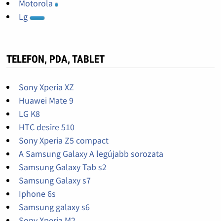
Motorola
Lg
TELEFON, PDA, TABLET
Sony Xperia XZ
Huawei Mate 9
LG K8
HTC desire 510
Sony Xperia Z5 compact
A Samsung Galaxy A legújabb sorozata
Samsung Galaxy Tab s2
Samsung Galaxy s7
Iphone 6s
Samsung galaxy s6
Sony Xperia M2