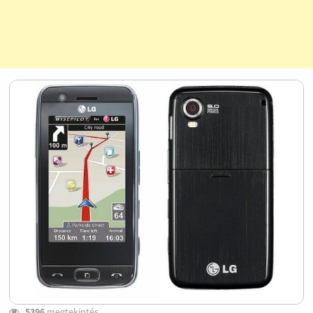
5396
megtekintés