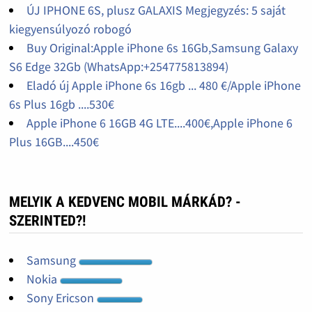
ÚJ IPHONE 6S, plusz GALAXIS Megjegyzés: 5 saját
kiegyensúlyozó robogó
Buy Original:Apple iPhone 6s 16Gb,Samsung Galaxy
S6 Edge 32Gb (WhatsApp:+254775813894)
Eladó új Apple iPhone 6s 16gb ... 480 €/Apple iPhone
6s Plus 16gb ....530€
Apple iPhone 6 16GB 4G LTE....400€,Apple iPhone 6
Plus 16GB....450€
MELYIK A KEDVENC MOBIL MÁRKÁD? -
SZERINTED?!
Samsung
Nokia
Sony Ericson