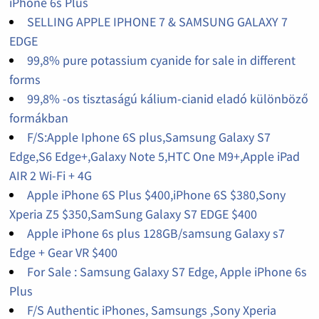
iPhone 6s Plus
SELLING APPLE IPHONE 7 & SAMSUNG GALAXY 7
EDGE
99,8% pure potassium cyanide for sale in different
forms
99,8% -os tisztaságú kálium-cianid eladó különböző
formákban
F/S:Apple Iphone 6S plus,Samsung Galaxy S7
Edge,S6 Edge+,Galaxy Note 5,HTC One M9+,Apple iPad
AIR 2 Wi-Fi + 4G
Apple iPhone 6S Plus $400,iPhone 6S $380,Sony
Xperia Z5 $350,SamSung Galaxy S7 EDGE $400
Apple iPhone 6s plus 128GB/samsung Galaxy s7
Edge + Gear VR $400
For Sale : Samsung Galaxy S7 Edge, Apple iPhone 6s
Plus
F/S Authentic iPhones, Samsungs ,Sony Xperia