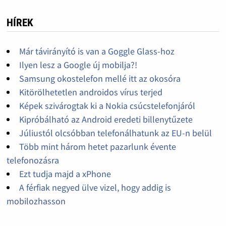
HÍREK
Már távirányító is van a Goggle Glass-hoz
Ilyen lesz a Google új mobilja?!
Samsung okostelefon mellé itt az okosóra
Kitörölhetetlen androidos vírus terjed
Képek szivárogtak ki a Nokia csúcstelefonjáról
Kipróbálható az Android eredeti billenytűzete
Júliustól olcsóbban telefonálhatunk az EU-n belül
Több mint három hetet pazarlunk évente
telefonozásra
Ezt tudja majd a xPhone
A férfiak negyed ülve vizel, hogy addig is
mobilozhasson