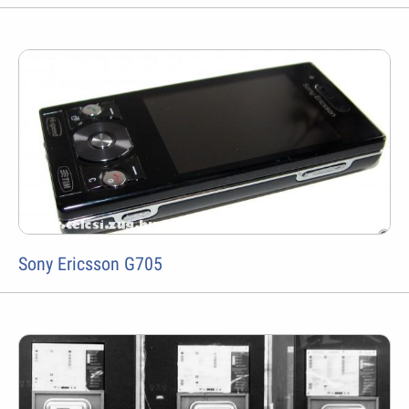
Sony Ericsson G705