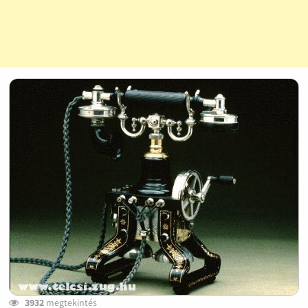
3932
megtekintés