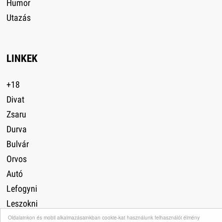
Humor
Utazás
LINKEK
+18
Divat
Zsaru
Durva
Bulvár
Orvos
Autó
Lefogyni
Leszokni
Oldalainkon és mobil alkalmazásainkban cookie-kat használunk felhasználói élmény