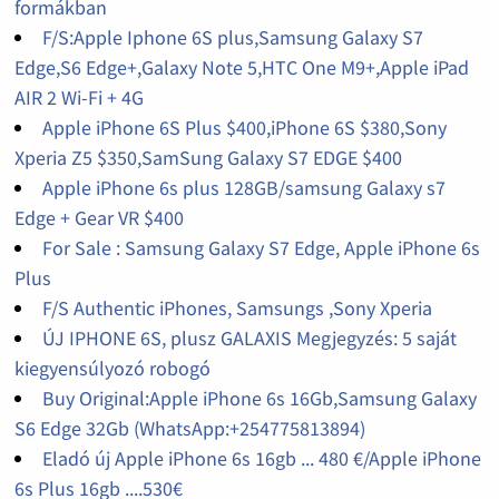
formákban
F/S:Apple Iphone 6S plus,Samsung Galaxy S7
Edge,S6 Edge+,Galaxy Note 5,HTC One M9+,Apple iPad
AIR 2 Wi-Fi + 4G
Apple iPhone 6S Plus $400,iPhone 6S $380,Sony
Xperia Z5 $350,SamSung Galaxy S7 EDGE $400
Apple iPhone 6s plus 128GB/samsung Galaxy s7
Edge + Gear VR $400
For Sale : Samsung Galaxy S7 Edge, Apple iPhone 6s
Plus
F/S Authentic iPhones, Samsungs ,Sony Xperia
ÚJ IPHONE 6S, plusz GALAXIS Megjegyzés: 5 saját
kiegyensúlyozó robogó
Buy Original:Apple iPhone 6s 16Gb,Samsung Galaxy
S6 Edge 32Gb (WhatsApp:+254775813894)
Eladó új Apple iPhone 6s 16gb ... 480 €/Apple iPhone
6s Plus 16gb ....530€