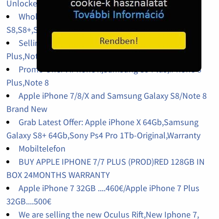
Unlocked
Wholesales iPhone X 64Gb,256Gb,Galaxy
S8,S8+,S9,S9+,Galaxy J7 Pro Factory Unlocked
Selling Original : Samsung S9 Plus,iPhone x,S8
Plus,Note 8,iPhone 7 Plus
Promo Offer : iPhone x,Samsung S9 Plus,iPhone 8
Plus,Note 8
Apple iPhone 7/8/X and Samsung Galaxy S8/Note 8
Brand New
Grab Latest Offer: Apple iPhone X 64Gb,Samsung
Galaxy S8+ 64Gb,Sony Ps4 Pro 1Tb-Original,Warranty
Mobiltelefon
BUY APPLE IPHONE 7/7 PLUS (PROD)RED 128GB IN
BOX 24MONTHS WARRANTY
Apple iPhone 7 32GB ....460€/Apple iPhone 7 Plus
32GB....500€
We are selling the new Oculus Rift,New Iphone 7,