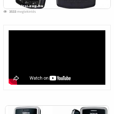
3533
megtekintés