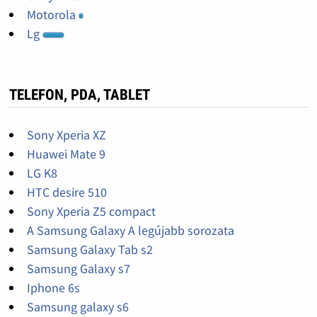
Motorola
Lg
TELEFON, PDA, TABLET
Sony Xperia XZ
Huawei Mate 9
LG K8
HTC desire 510
Sony Xperia Z5 compact
A Samsung Galaxy A legújabb sorozata
Samsung Galaxy Tab s2
Samsung Galaxy s7
Iphone 6s
Samsung galaxy s6