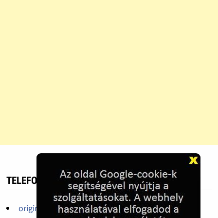
TELEFON HIRDETÉS
original iPhone 14pro,14promax,13pro factory