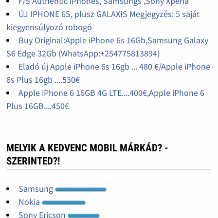
F/S Authentic iPhones, Samsungs ,Sony Xperia
ÚJ IPHONE 6S, plusz GALAXIS Megjegyzés: 5 saját
kiegyensúlyozó robogó
Buy Original:Apple iPhone 6s 16Gb,Samsung Galaxy
S6 Edge 32Gb (WhatsApp:+254775813894)
Eladó új Apple iPhone 6s 16gb ... 480 €/Apple iPhone
6s Plus 16gb ....530€
Apple iPhone 6 16GB 4G LTE....400€,Apple iPhone 6
Plus 16GB....450€
MELYIK A KEDVENC MOBIL MÁRKÁD? -
SZERINTED?!
Samsung
Nokia
Sony Ericson