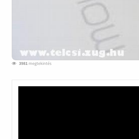
3981
megtekintés