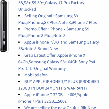
S8,S8+,S9,S9+,Galaxy J7 Pro Factory
Unlocked
Selling Original : Samsung S9
Plus,iPhone x,S8 Plus,Note 8,iPhone 7 Plus
Promo Offer : iPhone x,Samsung S9
Plus,iPhone 8 Plus,Note 8
Apple iPhone 7/8/X and Samsung Galaxy
S8/Note 8 Brand New
Grab Latest Offer: Apple iPhone X
64Gb,Samsung Galaxy S8+ 64Gb,Sony Ps4
Pro 1Tb-Original,Warranty
Mobiltelefon
BUY APPLE IPHONE 7/7 PLUS (PROD)RED
128GB IN BOX 24MONTHS WARRANTY
Apple iPhone 7 32GB ....460€/Apple
iPhone 7 Plus 32GB....500€
We are selling the new Oculus Rift,New