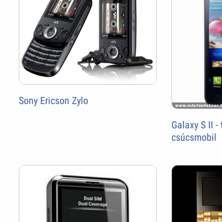
Sony Ericson Zylo
Galaxy S II 
csúcsmobil