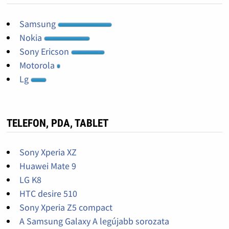
Samsung
Nokia
Sony Ericson
Motorola
Lg
TELEFON, PDA, TABLET
Sony Xperia XZ
Huawei Mate 9
LG K8
HTC desire 510
Sony Xperia Z5 compact
A Samsung Galaxy A legújabb sorozata