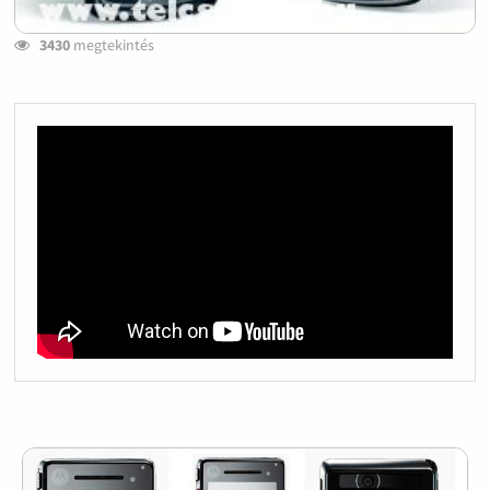
3430
megtekintés