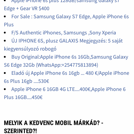
Apple iPhone 6s plus 128GB/samsung Galaxy s7
Edge + Gear VR $400
For Sale : Samsung Galaxy S7 Edge, Apple iPhone 6s
Plus
F/S Authentic iPhones, Samsungs ,Sony Xperia
ÚJ IPHONE 6S, plusz GALAXIS Megjegyzés: 5 saját
kiegyensúlyozó robogó
Buy Original:Apple iPhone 6s 16Gb,Samsung Galaxy
S6 Edge 32Gb (WhatsApp:+254775813894)
Eladó új Apple iPhone 6s 16gb ... 480 €/Apple iPhone
6s Plus 16gb ....530€
Apple iPhone 6 16GB 4G LTE....400€,Apple iPhone 6
Plus 16GB....450€
MELYIK A KEDVENC MOBIL MÁRKÁD? -
SZERINTED?!