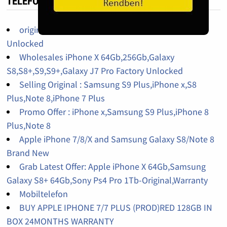
TELEFON HIRDETÉS
original iPhone 14pro,14promax,13pro factory
Unlocked
Wholesales iPhone X 64Gb,256Gb,Galaxy
S8,S8+,S9,S9+,Galaxy J7 Pro Factory Unlocked
Selling Original : Samsung S9 Plus,iPhone x,S8
Plus,Note 8,iPhone 7 Plus
Promo Offer : iPhone x,Samsung S9 Plus,iPhone 8
Plus,Note 8
Apple iPhone 7/8/X and Samsung Galaxy S8/Note 8
Brand New
Grab Latest Offer: Apple iPhone X 64Gb,Samsung
Galaxy S8+ 64Gb,Sony Ps4 Pro 1Tb-Original,Warranty
Mobiltelefon
BUY APPLE IPHONE 7/7 PLUS (PROD)RED 128GB IN
BOX 24MONTHS WARRANTY