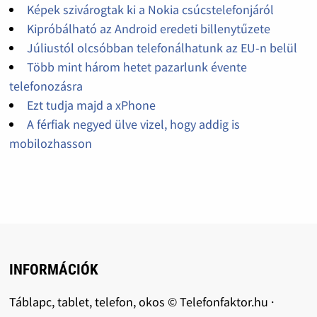
Képek szivárogtak ki a Nokia csúcstelefonjáról
Kipróbálható az Android eredeti billenytűzete
Júliustól olcsóbban telefonálhatunk az EU-n belül
Több mint három hetet pazarlunk évente
telefonozásra
Ezt tudja majd a xPhone
A férfiak negyed ülve vizel, hogy addig is
mobilozhasson
INFORMÁCIÓK
Táblapc, tablet, telefon, okos © Telefonfaktor.hu ·