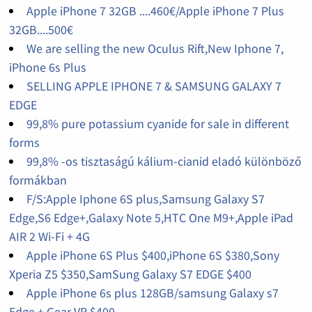
Apple iPhone 7 32GB ....460€/Apple iPhone 7 Plus
32GB....500€
We are selling the new Oculus Rift,New Iphone 7,
iPhone 6s Plus
SELLING APPLE IPHONE 7 & SAMSUNG GALAXY 7
EDGE
99,8% pure potassium cyanide for sale in different
forms
99,8% -os tisztaságú kálium-cianid eladó különböző
formákban
F/S:Apple Iphone 6S plus,Samsung Galaxy S7
Edge,S6 Edge+,Galaxy Note 5,HTC One M9+,Apple iPad
AIR 2 Wi-Fi + 4G
Apple iPhone 6S Plus $400,iPhone 6S $380,Sony
Xperia Z5 $350,SamSung Galaxy S7 EDGE $400
Apple iPhone 6s plus 128GB/samsung Galaxy s7
Edge + Gear VR $400