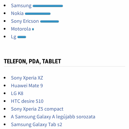
Samsung
Nokia
Sony Ericson
Motorola
Lg
TELEFON, PDA, TABLET
Sony Xperia XZ
Huawei Mate 9
LG K8
HTC desire 510
Sony Xperia Z5 compact
A Samsung Galaxy A legújabb sorozata
Samsung Galaxy Tab s2