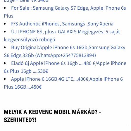
For Sale : Samsung Galaxy S7 Edge, Apple iPhone 6s
Plus
F/S Authentic iPhones, Samsungs ,Sony Xperia
ÚJ IPHONE 6S, plusz GALAXIS Megjegyzés: 5 saját
kiegyensúlyozó robogó
Buy Original:Apple iPhone 6s 16Gb,Samsung Galaxy
S6 Edge 32Gb (WhatsApp:+254775813894)
Eladó új Apple iPhone 6s 16gb ... 480 €/Apple iPhone
6s Plus 16gb ....530€
Apple iPhone 6 16GB 4G LTE....400€,Apple iPhone 6
Plus 16GB....450€
MELYIK A KEDVENC MOBIL MÁRKÁD? -
SZERINTED?!