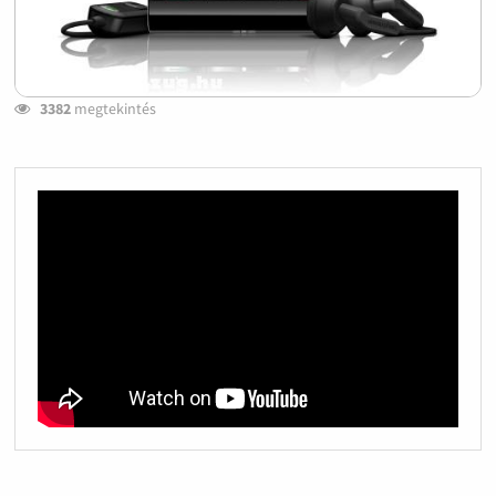
3382
megtekintés