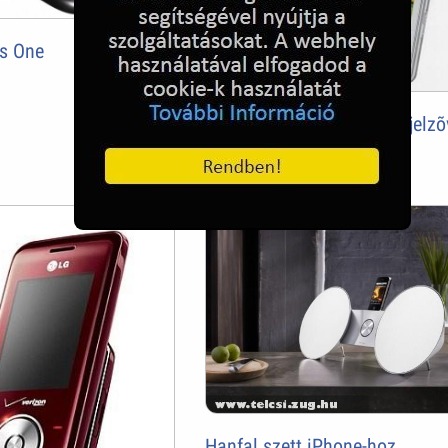
s One
Samsung S5260 - érintõkijelzõ
és WLAN modullal
Hanfal szett iPhone-hoz