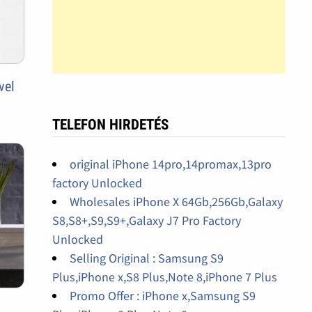
vel
TELEFON HIRDETÉS
original iPhone 14pro,14promax,13pro
factory Unlocked
Wholesales iPhone X 64Gb,256Gb,Galaxy
S8,S8+,S9,S9+,Galaxy J7 Pro Factory
Unlocked
Selling Original : Samsung S9
Plus,iPhone x,S8 Plus,Note 8,iPhone 7 Plus
Promo Offer : iPhone x,Samsung S9