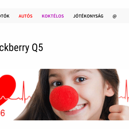
OTÓK
AUTÓS
KOKTÉLOS
JÓTÉKONYSÁG
@
ackberry Q5