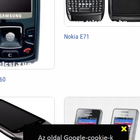
Nokia E71
60