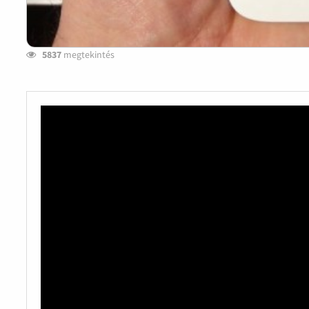
5837
megtekintés