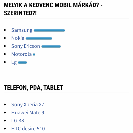
MELYIK A KEDVENC MOBIL MÁRKÁD? -
SZERINTED?!
Samsung
Nokia
Sony Ericson
Motorola
Lg
TELEFON, PDA, TABLET
Sony Xperia XZ
Huawei Mate 9
LG K8
HTC desire 510