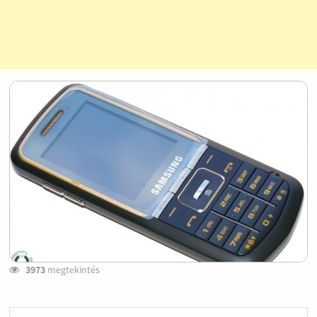
3973
megtekintés