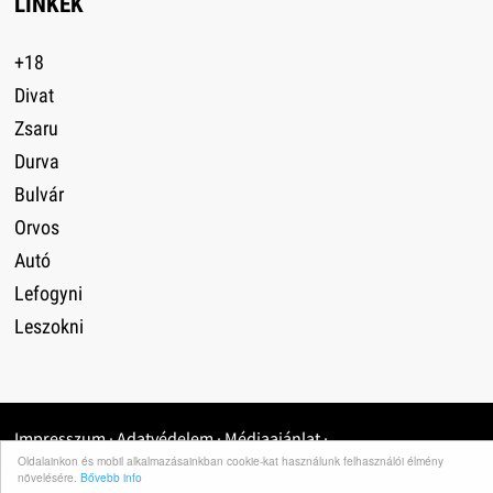
LINKEK
+18
Divat
Zsaru
Durva
Bulvár
Orvos
Autó
Lefogyni
Leszokni
Impresszum
·
Adatvédelem
·
Médiaajánlat
·
Oldalainkon és mobil alkalmazásainkban cookie-kat használunk felhasználói élmény
növelésére.
Bővebb info