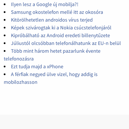
Ilyen lesz a Google új mobilja?!
Samsung okostelefon mellé itt az okosóra
Kitörölhetetlen androidos vírus terjed
Képek szivárogtak ki a Nokia csúcstelefonjáról
Kipróbálható az Android eredeti billenytűzete
Júliustól olcsóbban telefonálhatunk az EU-n belül
Több mint három hetet pazarlunk évente
telefonozásra
Ezt tudja majd a xPhone
A férfiak negyed ülve vizel, hogy addig is
mobilozhasson