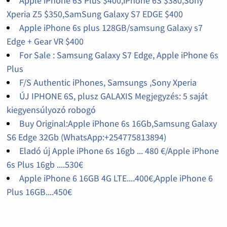
Apple iPhone 6S Plus $400,iPhone 6S $380,Sony
Xperia Z5 $350,SamSung Galaxy S7 EDGE $400
Apple iPhone 6s plus 128GB/samsung Galaxy s7
Edge + Gear VR $400
For Sale : Samsung Galaxy S7 Edge, Apple iPhone 6s
Plus
F/S Authentic iPhones, Samsungs ,Sony Xperia
ÚJ IPHONE 6S, plusz GALAXIS Megjegyzés: 5 saját
kiegyensúlyozó robogó
Buy Original:Apple iPhone 6s 16Gb,Samsung Galaxy
S6 Edge 32Gb (WhatsApp:+254775813894)
Eladó új Apple iPhone 6s 16gb ... 480 €/Apple iPhone
6s Plus 16gb ....530€
Apple iPhone 6 16GB 4G LTE....400€,Apple iPhone 6
Plus 16GB....450€