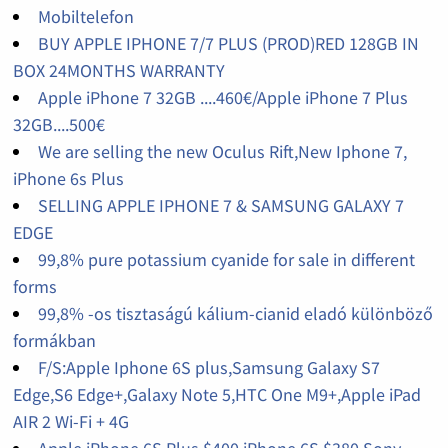
Mobiltelefon
BUY APPLE IPHONE 7/7 PLUS (PROD)RED 128GB IN
BOX 24MONTHS WARRANTY
Apple iPhone 7 32GB ....460€/Apple iPhone 7 Plus
32GB....500€
We are selling the new Oculus Rift,New Iphone 7,
iPhone 6s Plus
SELLING APPLE IPHONE 7 & SAMSUNG GALAXY 7
EDGE
99,8% pure potassium cyanide for sale in different
forms
99,8% -os tisztaságú kálium-cianid eladó különböző
formákban
F/S:Apple Iphone 6S plus,Samsung Galaxy S7
Edge,S6 Edge+,Galaxy Note 5,HTC One M9+,Apple iPad
AIR 2 Wi-Fi + 4G