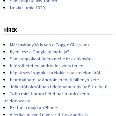
Samsung Galaxy TabPro
Nokia Lumia 1020
HÍREK
Már távirányító is van a Goggle Glass-hoz
Ilyen lesz a Google új mobilja?!
Samsung okostelefon mellé itt az okosóra
Kitörölhetetlen androidos vírus terjed
Képek szivárogtak ki a Nokia csúcstelefonjáról
Kipróbálható az Android eredeti billenytűzete
Júliustól olcsóbban telefonálhatunk az EU-n belül
Több mint három hetet pazarlunk évente
telefonozásra
Ezt tudja majd a xPhone
A férfiak negyed ülve vizel, hogy addig is