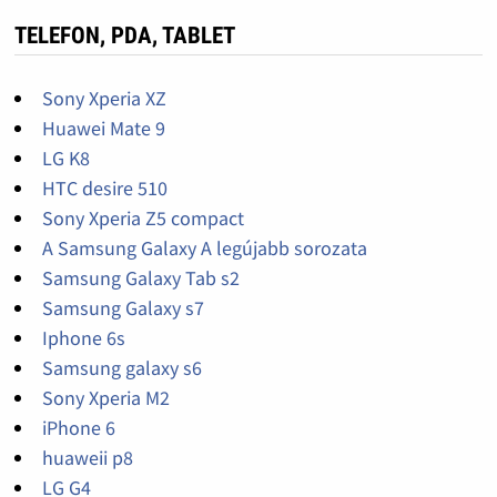
TELEFON, PDA, TABLET
Sony Xperia XZ
Huawei Mate 9
LG K8
HTC desire 510
Sony Xperia Z5 compact
A Samsung Galaxy A legújabb sorozata
Samsung Galaxy Tab s2
Samsung Galaxy s7
Iphone 6s
Samsung galaxy s6
Sony Xperia M2
iPhone 6
huaweii p8
LG G4