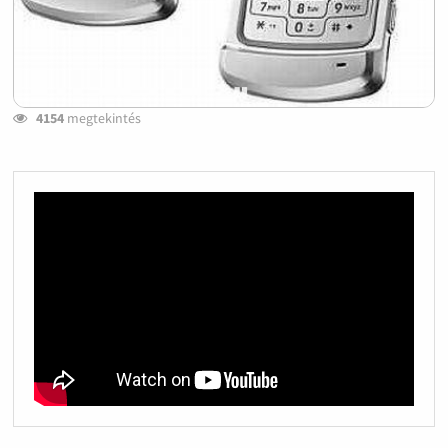
4154
megtekintés