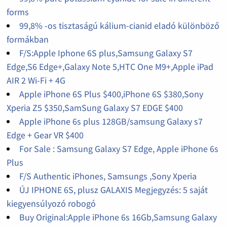
forms
99,8% -os tisztaságú kálium-cianid eladó különböző
formákban
F/S:Apple Iphone 6S plus,Samsung Galaxy S7
Edge,S6 Edge+,Galaxy Note 5,HTC One M9+,Apple iPad
AIR 2 Wi-Fi + 4G
Apple iPhone 6S Plus $400,iPhone 6S $380,Sony
Xperia Z5 $350,SamSung Galaxy S7 EDGE $400
Apple iPhone 6s plus 128GB/samsung Galaxy s7
Edge + Gear VR $400
For Sale : Samsung Galaxy S7 Edge, Apple iPhone 6s
Plus
F/S Authentic iPhones, Samsungs ,Sony Xperia
ÚJ IPHONE 6S, plusz GALAXIS Megjegyzés: 5 saját
kiegyensúlyozó robogó
Buy Original:Apple iPhone 6s 16Gb,Samsung Galaxy