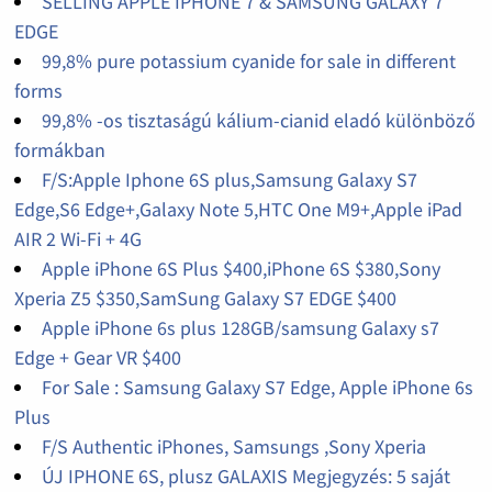
SELLING APPLE IPHONE 7 & SAMSUNG GALAXY 7
EDGE
99,8% pure potassium cyanide for sale in different
forms
99,8% -os tisztaságú kálium-cianid eladó különböző
formákban
F/S:Apple Iphone 6S plus,Samsung Galaxy S7
Edge,S6 Edge+,Galaxy Note 5,HTC One M9+,Apple iPad
AIR 2 Wi-Fi + 4G
Apple iPhone 6S Plus $400,iPhone 6S $380,Sony
Xperia Z5 $350,SamSung Galaxy S7 EDGE $400
Apple iPhone 6s plus 128GB/samsung Galaxy s7
Edge + Gear VR $400
For Sale : Samsung Galaxy S7 Edge, Apple iPhone 6s
Plus
F/S Authentic iPhones, Samsungs ,Sony Xperia
ÚJ IPHONE 6S, plusz GALAXIS Megjegyzés: 5 saját