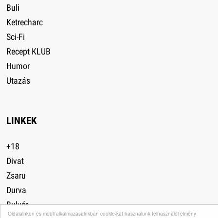
Buli
Ketrecharc
Sci-Fi
Recept KLUB
Humor
Utazás
LINKEK
+18
Divat
Zsaru
Durva
Bulvár
Oldalainkon és mobil alkalmazásainkban cookie-kat használunk felhasználói élmény