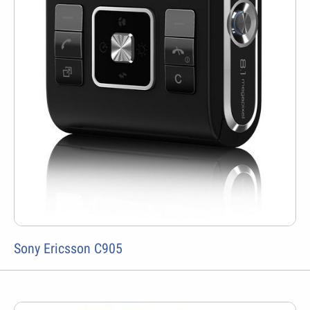
Sony Ericsson C905