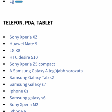
Lg
TELEFON, PDA, TABLET
Sony Xperia XZ
Huawei Mate 9
LG K8
HTC desire 510
Sony Xperia Z5 compact
A Samsung Galaxy A legújabb sorozata
Samsung Galaxy Tab s2
Samsung Galaxy s7
Iphone 6s
Samsung galaxy s6
Sony Xperia M2
iPhone 6