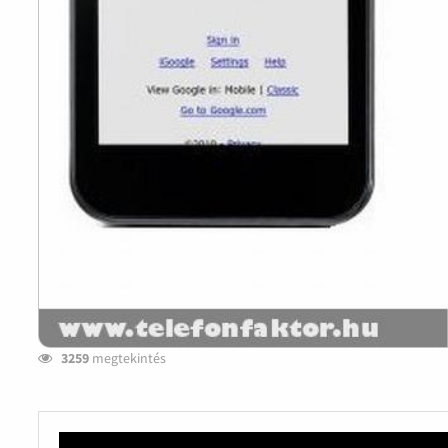
3259
megtekintés