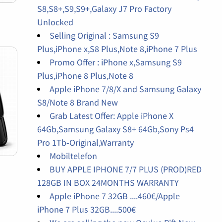
S8,S8+,S9,S9+,Galaxy J7 Pro Factory
Unlocked
Selling Original : Samsung S9
Plus,iPhone x,S8 Plus,Note 8,iPhone 7 Plus
Promo Offer : iPhone x,Samsung S9
Plus,iPhone 8 Plus,Note 8
Apple iPhone 7/8/X and Samsung Galaxy
S8/Note 8 Brand New
Grab Latest Offer: Apple iPhone X
64Gb,Samsung Galaxy S8+ 64Gb,Sony Ps4
Pro 1Tb-Original,Warranty
Mobiltelefon
BUY APPLE IPHONE 7/7 PLUS (PROD)RED
128GB IN BOX 24MONTHS WARRANTY
Apple iPhone 7 32GB ....460€/Apple
iPhone 7 Plus 32GB....500€