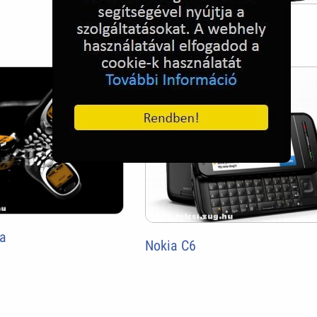
Nokia-2720
a
Nokia C6