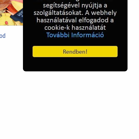
Sony Ericson K660i
od