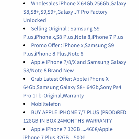
Wholesales iPhone X 64Gb,256Gb,Galaxy
S8,S8+,S9,S9+,Galaxy J7 Pro Factory
Unlocked
Selling Original : Samsung S9
Plus,iPhone x,S8 Plus,Note 8,iPhone 7 Plus
Promo Offer : iPhone x,Samsung S9
Plus,iPhone 8 Plus,Note 8
Apple iPhone 7/8/X and Samsung Galaxy
S8/Note 8 Brand New
Grab Latest Offer: Apple iPhone X
64Gb,Samsung Galaxy S8+ 64Gb,Sony Ps4
Pro 1Tb-Original,Warranty
Mobiltelefon
BUY APPLE IPHONE 7/7 PLUS (PROD)RED
128GB IN BOX 24MONTHS WARRANTY
Apple iPhone 7 32GB ....460€/Apple
iPhone 7 Plus 32GB....500€