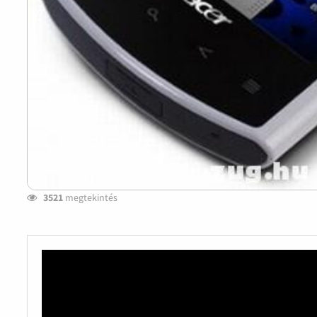
3521
megtekintés