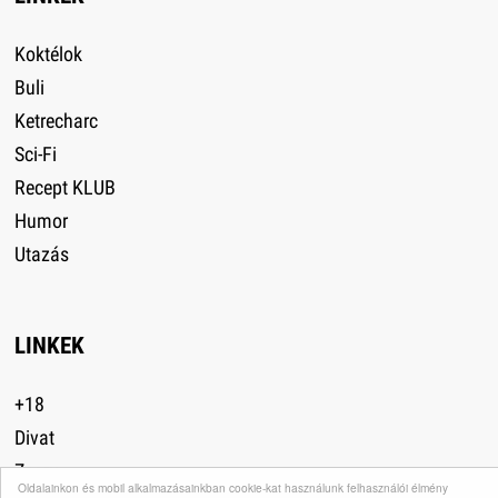
Koktélok
Buli
Ketrecharc
Sci-Fi
Recept KLUB
Humor
Utazás
LINKEK
+18
Divat
Zsaru
Oldalainkon és mobil alkalmazásainkban cookie-kat használunk felhasználói élmény