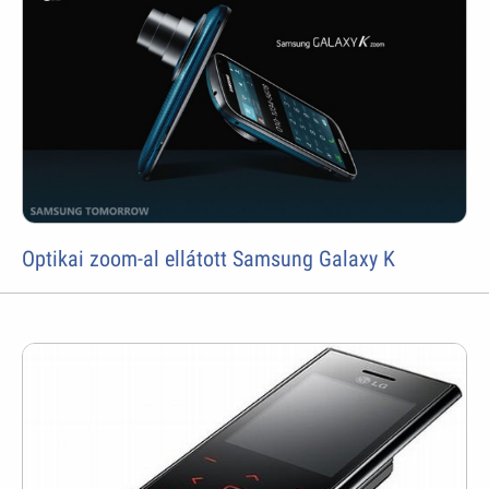
Optikai zoom-al ellátott Samsung Galaxy K