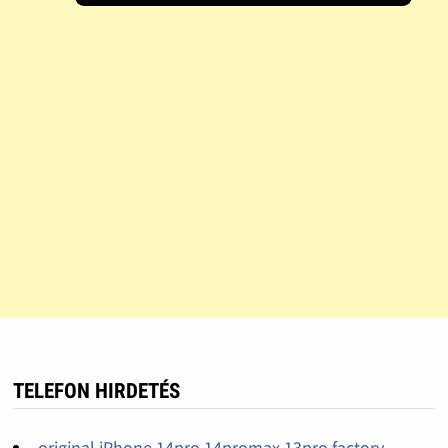
TELEFON HIRDETÉS
original iPhone 14pro,14promax,13pro factory