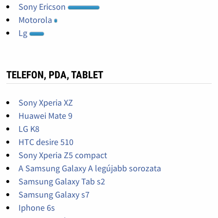
Sony Ericson
Motorola
Lg
TELEFON, PDA, TABLET
Sony Xperia XZ
Huawei Mate 9
LG K8
HTC desire 510
Sony Xperia Z5 compact
A Samsung Galaxy A legújabb sorozata
Samsung Galaxy Tab s2
Samsung Galaxy s7
Iphone 6s