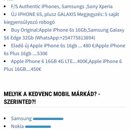
F/S Authentic iPhones, Samsungs ,Sony Xperia
ÚJ IPHONE 6S, plusz GALAXIS Megjegyzés: 5 saját
kiegyensúlyozó robogó
Buy Original:Apple iPhone 6s 16Gb,Samsung Galaxy
S6 Edge 32Gb (WhatsApp:+254775813894)
Eladó új Apple iPhone 6s 16gb ... 480 €/Apple iPhone
6s Plus 16gb ....530€
Apple iPhone 6 16GB 4G LTE....400€,Apple iPhone 6
Plus 16GB....450€
MELYIK A KEDVENC MOBIL MÁRKÁD? -
SZERINTED?!
Samsung
Nokia