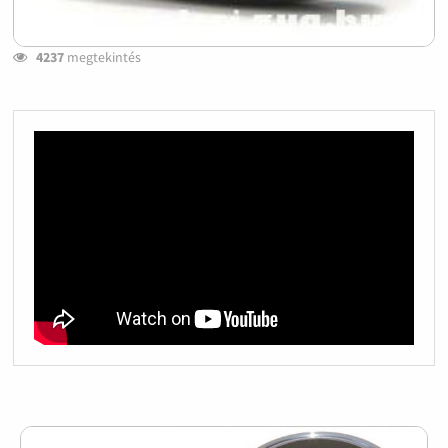
4237
megtekintés