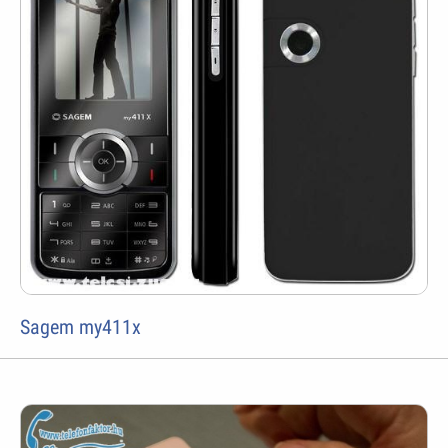
Sagem my411x