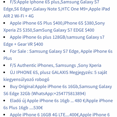
F/S:Apple Iphone 6S plus,Samsung Galaxy S7
Edge,S6 Edge+,Galaxy Note 5,HTC One M9+,Apple iPad
AIR 2 Wi-Fi + 4G
Apple iPhone 6S Plus $400,iPhone 6S $380,Sony
Xperia Z5 $350,SamSung Galaxy S7 EDGE $400
Apple iPhone 6s plus 128GB/samsung Galaxy s7
Edge + Gear VR $400
For Sale : Samsung Galaxy S7 Edge, Apple iPhone 6s
Plus
F/S Authentic iPhones, Samsungs ,Sony Xperia
ÚJ IPHONE 6S, plusz GALAXIS Megjegyzés: 5 saját
kiegyensúlyozó robogó
Buy Original:Apple iPhone 6s 16Gb,Samsung Galaxy
S6 Edge 32Gb (WhatsApp:+254775813894)
Eladó új Apple iPhone 6s 16gb ... 480 €/Apple iPhone
6s Plus 16gb ....530€
Apple iPhone 6 16GB 4G LTE....400€,Apple iPhone 6