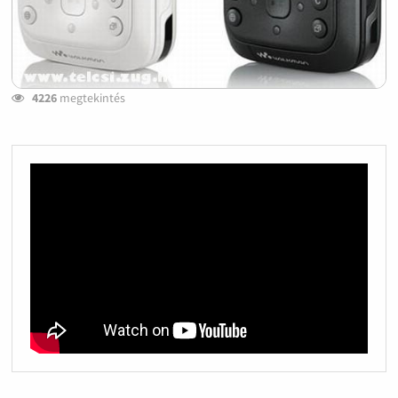
4226
megtekintés