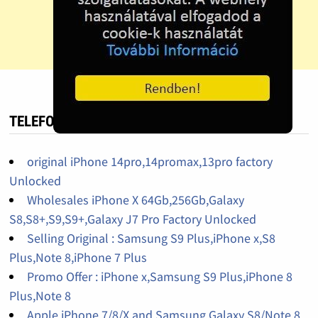
TELEFON HIRDETÉS
original iPhone 14pro,14promax,13pro factory
Unlocked
Wholesales iPhone X 64Gb,256Gb,Galaxy
S8,S8+,S9,S9+,Galaxy J7 Pro Factory Unlocked
Selling Original : Samsung S9 Plus,iPhone x,S8
Plus,Note 8,iPhone 7 Plus
Promo Offer : iPhone x,Samsung S9 Plus,iPhone 8
Plus,Note 8
Apple iPhone 7/8/X and Samsung Galaxy S8/Note 8