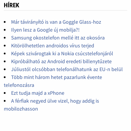
HÍREK
Már távirányító is van a Goggle Glass-hoz
Ilyen lesz a Google új mobilja?!
Samsung okostelefon mellé itt az okosóra
Kitörölhetetlen androidos vírus terjed
Képek szivárogtak ki a Nokia csúcstelefonjáról
Kipróbálható az Android eredeti billenytűzete
Júliustól olcsóbban telefonálhatunk az EU-n belül
Több mint három hetet pazarlunk évente
telefonozásra
Ezt tudja majd a xPhone
A férfiak negyed ülve vizel, hogy addig is
mobilozhasson