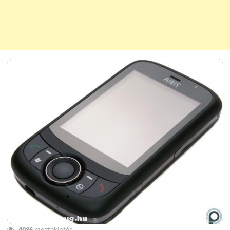
4086
megtekintés