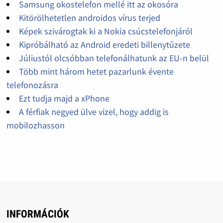
Samsung okostelefon mellé itt az okosóra
Kitörölhetetlen androidos vírus terjed
Képek szivárogtak ki a Nokia csúcstelefonjáról
Kipróbálható az Android eredeti billenytűzete
Júliustól olcsóbban telefonálhatunk az EU-n belül
Több mint három hetet pazarlunk évente
telefonozásra
Ezt tudja majd a xPhone
A férfiak negyed ülve vizel, hogy addig is
mobilozhasson
INFORMÁCIÓK