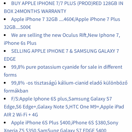
BUY APPLE IPHONE 7/7 PLUS (PROD)RED 128GB IN
BOX 24MONTHS WARRANTY
Apple iPhone 7 32GB ....460€/Apple iPhone 7 Plus
32GB....500€
We are selling the new Oculus Rift,New Iphone 7,
iPhone 6s Plus
SELLING APPLE IPHONE 7 & SAMSUNG GALAXY 7
EDGE
99,8% pure potassium cyanide for sale in different
forms
99,8% -os tisztaságú kálium-cianid eladó különböző
formákban
F/S:Apple Iphone 6S plus,Samsung Galaxy S7
Edge,S6 Edge+,Galaxy Note 5,HTC One M9+,Apple iPad
AIR 2 Wi-Fi + 4G
Apple iPhone 6S Plus $400,iPhone 6S $380,Sony
Xperia Z5 $350,SamSung Galaxy S7 EDGE $400