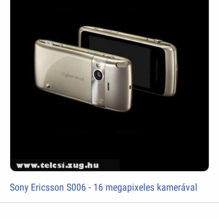
Sony Ericsson S006 - 16 megapixeles kamerával