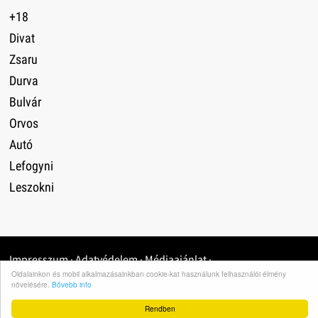
+18
Divat
Zsaru
Durva
Bulvár
Orvos
Autó
Lefogyni
Leszokni
Impresszum
·
Adatvédelem
·
Médiaajánlat
·
Oldalainkon és mobil alkalmazásainkban cookie-kat használunk felhasználói élmény
növelésére.
Bővebb info
Rendben