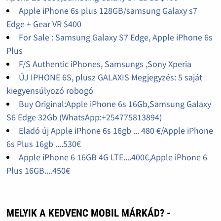
Apple iPhone 6s plus 128GB/samsung Galaxy s7
Edge + Gear VR $400
For Sale : Samsung Galaxy S7 Edge, Apple iPhone 6s
Plus
F/S Authentic iPhones, Samsungs ,Sony Xperia
ÚJ IPHONE 6S, plusz GALAXIS Megjegyzés: 5 saját
kiegyensúlyozó robogó
Buy Original:Apple iPhone 6s 16Gb,Samsung Galaxy
S6 Edge 32Gb (WhatsApp:+254775813894)
Eladó új Apple iPhone 6s 16gb ... 480 €/Apple iPhone
6s Plus 16gb ....530€
Apple iPhone 6 16GB 4G LTE....400€,Apple iPhone 6
Plus 16GB....450€
MELYIK A KEDVENC MOBIL MÁRKÁD? -