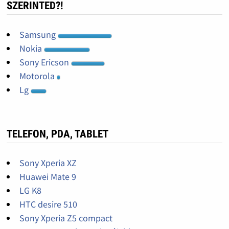
SZERINTED?!
Samsung
Nokia
Sony Ericson
Motorola
Lg
TELEFON, PDA, TABLET
Sony Xperia XZ
Huawei Mate 9
LG K8
HTC desire 510
Sony Xperia Z5 compact