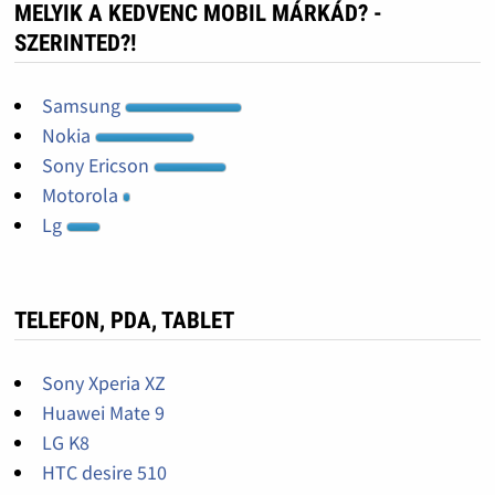
MELYIK A KEDVENC MOBIL MÁRKÁD? -
SZERINTED?!
Samsung
Nokia
Sony Ericson
Motorola
Lg
TELEFON, PDA, TABLET
Sony Xperia XZ
Huawei Mate 9
LG K8
HTC desire 510