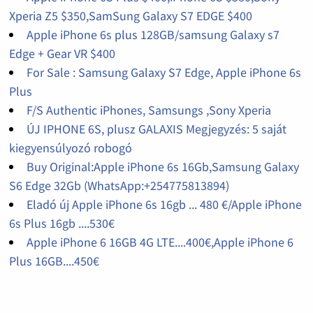
Xperia Z5 $350,SamSung Galaxy S7 EDGE $400
Apple iPhone 6s plus 128GB/samsung Galaxy s7
Edge + Gear VR $400
For Sale : Samsung Galaxy S7 Edge, Apple iPhone 6s
Plus
F/S Authentic iPhones, Samsungs ,Sony Xperia
ÚJ IPHONE 6S, plusz GALAXIS Megjegyzés: 5 saját
kiegyensúlyozó robogó
Buy Original:Apple iPhone 6s 16Gb,Samsung Galaxy
S6 Edge 32Gb (WhatsApp:+254775813894)
Eladó új Apple iPhone 6s 16gb ... 480 €/Apple iPhone
6s Plus 16gb ....530€
Apple iPhone 6 16GB 4G LTE....400€,Apple iPhone 6
Plus 16GB....450€