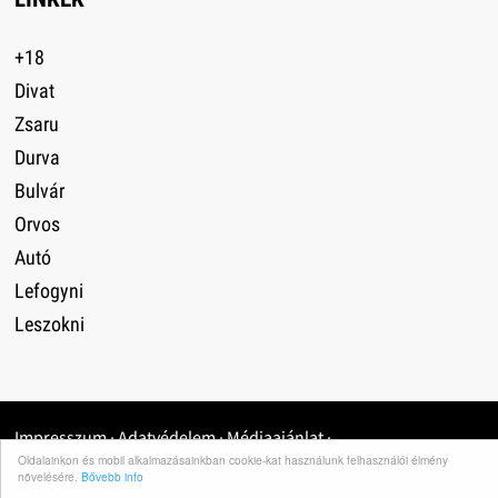
+18
Divat
Zsaru
Durva
Bulvár
Orvos
Autó
Lefogyni
Leszokni
Impresszum
·
Adatvédelem
·
Médiaajánlat
·
Oldalainkon és mobil alkalmazásainkban cookie-kat használunk felhasználói élmény
növelésére.
Bővebb info