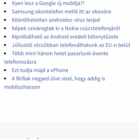
Ilyen lesz a Google új mobilja?!
Samsung okostelefon mellé itt az okosóra
Kitörölhetetlen androidos vírus terjed
Képek szivárogtak ki a Nokia csúcstelefonjáról
Kipróbálható az Android eredeti billenytűzete
Júliustól olcsóbban telefonálhatunk az EU-n belül
Több mint három hetet pazarlunk évente
telefonozásra
Ezt tudja majd a xPhone
A férfiak negyed ülve vizel, hogy addig is
mobilozhasson