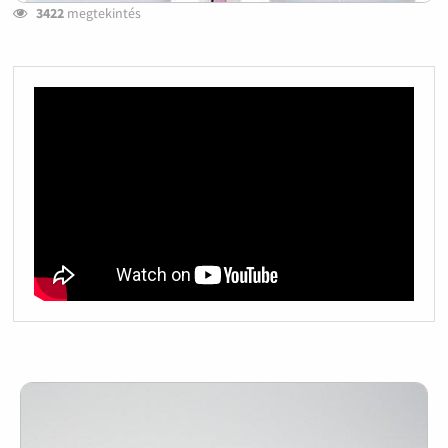
3422
megtekintés