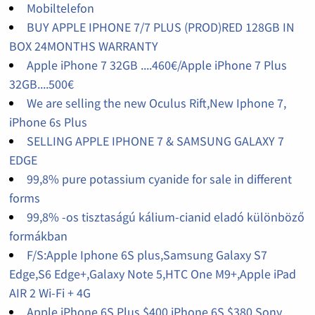
Mobiltelefon
BUY APPLE IPHONE 7/7 PLUS (PROD)RED 128GB IN
BOX 24MONTHS WARRANTY
Apple iPhone 7 32GB ....460€/Apple iPhone 7 Plus
32GB....500€
We are selling the new Oculus Rift,New Iphone 7,
iPhone 6s Plus
SELLING APPLE IPHONE 7 & SAMSUNG GALAXY 7
EDGE
99,8% pure potassium cyanide for sale in different
forms
99,8% -os tisztaságú kálium-cianid eladó különböző
formákban
F/S:Apple Iphone 6S plus,Samsung Galaxy S7
Edge,S6 Edge+,Galaxy Note 5,HTC One M9+,Apple iPad
AIR 2 Wi-Fi + 4G
Apple iPhone 6S Plus $400,iPhone 6S $380,Sony