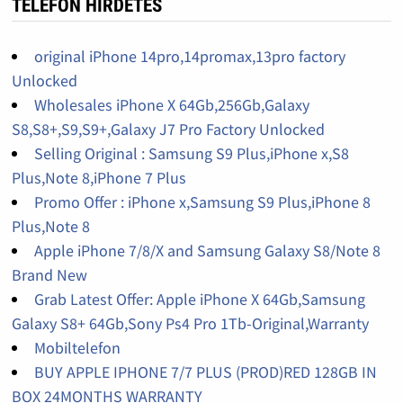
TELEFON HIRDETÉS
original iPhone 14pro,14promax,13pro factory
Unlocked
Wholesales iPhone X 64Gb,256Gb,Galaxy
S8,S8+,S9,S9+,Galaxy J7 Pro Factory Unlocked
Selling Original : Samsung S9 Plus,iPhone x,S8
Plus,Note 8,iPhone 7 Plus
Promo Offer : iPhone x,Samsung S9 Plus,iPhone 8
Plus,Note 8
Apple iPhone 7/8/X and Samsung Galaxy S8/Note 8
Brand New
Grab Latest Offer: Apple iPhone X 64Gb,Samsung
Galaxy S8+ 64Gb,Sony Ps4 Pro 1Tb-Original,Warranty
Mobiltelefon
BUY APPLE IPHONE 7/7 PLUS (PROD)RED 128GB IN
BOX 24MONTHS WARRANTY