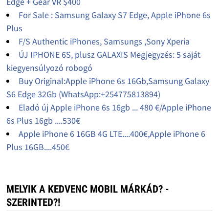
Edge + Gear VR $400
For Sale : Samsung Galaxy S7 Edge, Apple iPhone 6s
Plus
F/S Authentic iPhones, Samsungs ,Sony Xperia
ÚJ IPHONE 6S, plusz GALAXIS Megjegyzés: 5 saját
kiegyensúlyozó robogó
Buy Original:Apple iPhone 6s 16Gb,Samsung Galaxy
S6 Edge 32Gb (WhatsApp:+254775813894)
Eladó új Apple iPhone 6s 16gb ... 480 €/Apple iPhone
6s Plus 16gb ....530€
Apple iPhone 6 16GB 4G LTE....400€,Apple iPhone 6
Plus 16GB....450€
MELYIK A KEDVENC MOBIL MÁRKÁD? -
SZERINTED?!