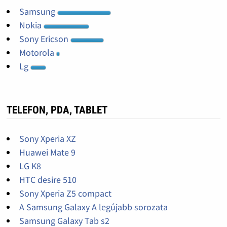
Samsung
Nokia
Sony Ericson
Motorola
Lg
TELEFON, PDA, TABLET
Sony Xperia XZ
Huawei Mate 9
LG K8
HTC desire 510
Sony Xperia Z5 compact
A Samsung Galaxy A legújabb sorozata
Samsung Galaxy Tab s2