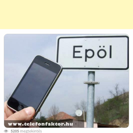
5205
megtekintés