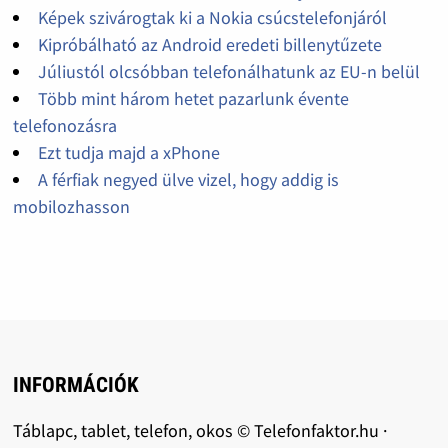
Képek szivárogtak ki a Nokia csúcstelefonjáról
Kipróbálható az Android eredeti billenytűzete
Júliustól olcsóbban telefonálhatunk az EU-n belül
Több mint három hetet pazarlunk évente
telefonozásra
Ezt tudja majd a xPhone
A férfiak negyed ülve vizel, hogy addig is
mobilozhasson
INFORMÁCIÓK
Táblapc, tablet, telefon, okos © Telefonfaktor.hu ·