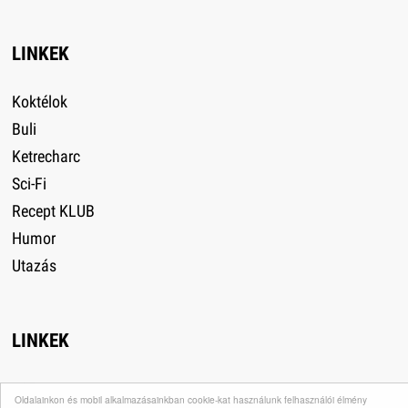
LINKEK
Koktélok
Buli
Ketrecharc
Sci-Fi
Recept KLUB
Humor
Utazás
LINKEK
+18
Oldalainkon és mobil alkalmazásainkban cookie-kat használunk felhasználói élmény