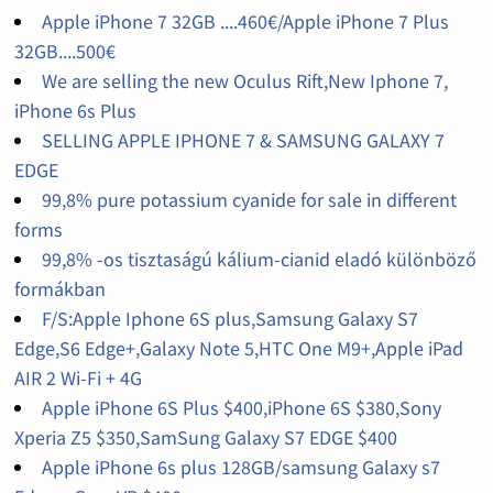
Apple iPhone 7 32GB ....460€/Apple iPhone 7 Plus
32GB....500€
We are selling the new Oculus Rift,New Iphone 7,
iPhone 6s Plus
SELLING APPLE IPHONE 7 & SAMSUNG GALAXY 7
EDGE
99,8% pure potassium cyanide for sale in different
forms
99,8% -os tisztaságú kálium-cianid eladó különböző
formákban
F/S:Apple Iphone 6S plus,Samsung Galaxy S7
Edge,S6 Edge+,Galaxy Note 5,HTC One M9+,Apple iPad
AIR 2 Wi-Fi + 4G
Apple iPhone 6S Plus $400,iPhone 6S $380,Sony
Xperia Z5 $350,SamSung Galaxy S7 EDGE $400
Apple iPhone 6s plus 128GB/samsung Galaxy s7