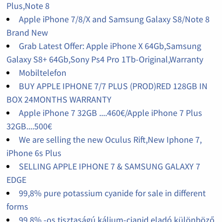
Plus,Note 8
Apple iPhone 7/8/X and Samsung Galaxy S8/Note 8
Brand New
Grab Latest Offer: Apple iPhone X 64Gb,Samsung
Galaxy S8+ 64Gb,Sony Ps4 Pro 1Tb-Original,Warranty
Mobiltelefon
BUY APPLE IPHONE 7/7 PLUS (PROD)RED 128GB IN
BOX 24MONTHS WARRANTY
Apple iPhone 7 32GB ....460€/Apple iPhone 7 Plus
32GB....500€
We are selling the new Oculus Rift,New Iphone 7,
iPhone 6s Plus
SELLING APPLE IPHONE 7 & SAMSUNG GALAXY 7
EDGE
99,8% pure potassium cyanide for sale in different
forms
99,8% -os tisztaságú kálium-cianid eladó különböző