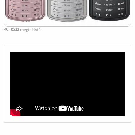
5213
megtekintés