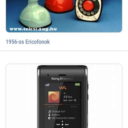
1956-os Ericofonok