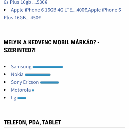
6s Plus 16gb ....530€
Apple iPhone 6 16GB 4G LTE....400€,Apple iPhone 6
Plus 16GB....450€
MELYIK A KEDVENC MOBIL MÁRKÁD? -
SZERINTED?!
Samsung
Nokia
Sony Ericson
Motorola
Lg
TELEFON, PDA, TABLET