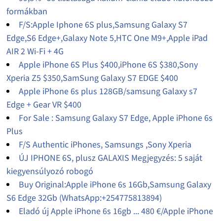
formákban
F/S:Apple Iphone 6S plus,Samsung Galaxy S7
Edge,S6 Edge+,Galaxy Note 5,HTC One M9+,Apple iPad
AIR 2 Wi-Fi + 4G
Apple iPhone 6S Plus $400,iPhone 6S $380,Sony
Xperia Z5 $350,SamSung Galaxy S7 EDGE $400
Apple iPhone 6s plus 128GB/samsung Galaxy s7
Edge + Gear VR $400
For Sale : Samsung Galaxy S7 Edge, Apple iPhone 6s
Plus
F/S Authentic iPhones, Samsungs ,Sony Xperia
ÚJ IPHONE 6S, plusz GALAXIS Megjegyzés: 5 saját
kiegyensúlyozó robogó
Buy Original:Apple iPhone 6s 16Gb,Samsung Galaxy
S6 Edge 32Gb (WhatsApp:+254775813894)
Eladó új Apple iPhone 6s 16gb ... 480 €/Apple iPhone