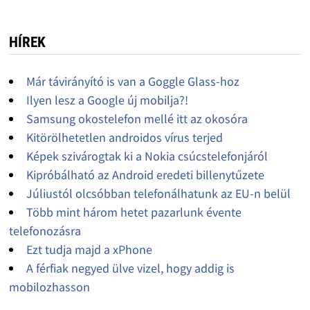
HÍREK
Már távirányító is van a Goggle Glass-hoz
Ilyen lesz a Google új mobilja?!
Samsung okostelefon mellé itt az okosóra
Kitörölhetetlen androidos vírus terjed
Képek szivárogtak ki a Nokia csúcstelefonjáról
Kipróbálható az Android eredeti billenytűzete
Júliustól olcsóbban telefonálhatunk az EU-n belül
Több mint három hetet pazarlunk évente
telefonozásra
Ezt tudja majd a xPhone
A férfiak negyed ülve vizel, hogy addig is
mobilozhasson